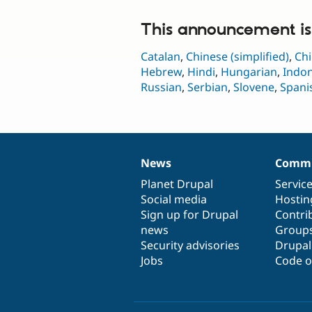
This announcement is 
Catalan
,
Chinese (simplified)
,
Chi
Hebrew
,
Hindi
,
Hungarian
,
Indo
Russian
,
Serbian
,
Slovene
,
Spani
News
Commu
News
Our
Documentation
Drupal
Governance
items
Planet Drupal
community
code
of
Servic
Social media
base
community
Hostin
Sign up for Drupal
Contri
news
Group
Security advisories
Drupa
Jobs
Code o