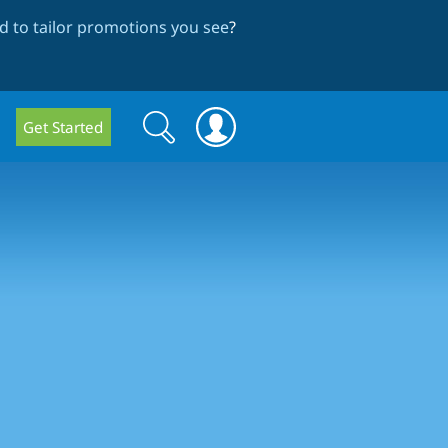
 to tailor promotions you see
?
Search
Search
Get Started
form