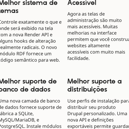
Melhor sistema de
Acessível
temas
Agora as telas de
administração são muito
Controle exatamente o que e
mais acessíveis. Muitas
onde será exibido na tela
melhorias na interface
com a nova Render API e
permitem que você constru
alguns hooks de alteração
websites altamente
realmente radicais. O novo
acessíveis com muito mais
módulo RDF fornece um
facilidade.
código semântico para web.
Melhor suporte de
Melhor suporte a
banco de dados
distribuições
Uma nova camada de banco
Use perfis de instalação par
de dados fornece suporte de
distribuir seu produto
fábrica a SQLite,
Drupal personalizado. Uma
MySQL/MariaDB, e
nova API e definições
PostgreSQL. Instale módulos
exportáveis permite guarda