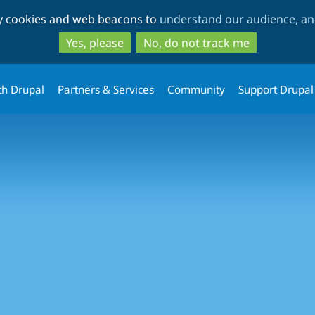
Skip
Skip
ty cookies and web beacons to
understand our audience, and
to
to
main
search
Yes, please
No, do not track me
content
th Drupal
Partners & Services
Community
Support Drupal