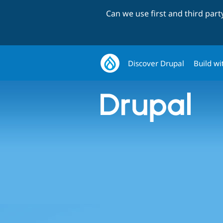
Can we use first and third par
Discover Drupal
Build wi