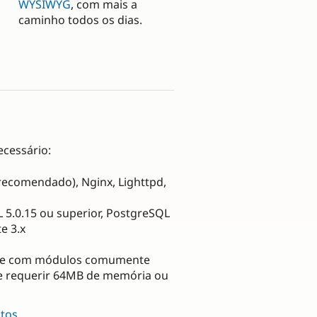
WYSIWYG
, com mais a
caminho todos os dias.
ecessário:
(recomendado), Nginx, Lighttpd,
 5.0.15 ou superior, PostgreSQL
e 3.x
ite com módulos comumente
e requerir 64MB de memória ou
itos
.