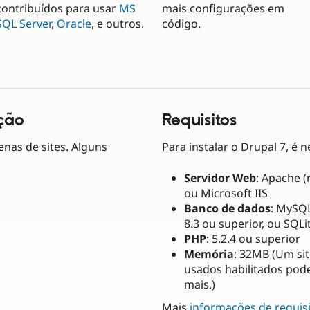
contribuídos para usar
MS
mais configurações em
SQL Server
,
Oracle
, e outros.
código.
ção
Requisitos
enas de sites. Alguns
Para instalar o Drupal 7, é n
Servidor Web
: Apache 
ou Microsoft IIS
Banco de dados
: MySQL
8.3 ou superior, ou SQLit
PHP
: 5.2.4 ou superior
Memória
: 32MB (Um s
usados habilitados pod
mais.)
Mais
informações de requis