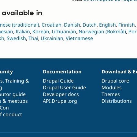
available in
nese (traditional)
,
Croatian
,
Danish
,
Dutch
,
English
,
Finnish
nesian
,
Italian
,
Korean
,
Lithuanian
,
Norwegian (Bokmål)
,
Por
sh
,
Swedish
,
Thai
,
Ukrainian
,
Vietnamese
nity
Documentation
Download & E
es
,
Training
&
Drupal Guide
Drupal core
g
Drupal User Guide
Modules
butor guide
Developer docs
Themes
s & meetups
API.Drupal.org
Distributions
lCon
f conduct