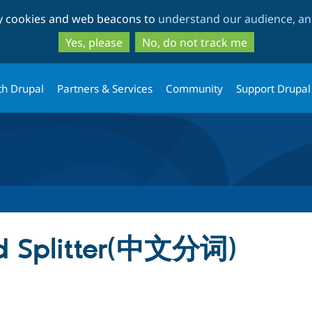
Skip
Skip
ty cookies and web beacons to
understand our audience, and
to
to
main
search
Yes, please
No, do not track me
content
th Drupal
Partners & Services
Community
Support Drupal
d Splitter(中文分词)