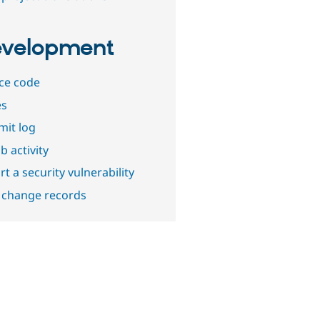
velopment
ce code
es
it log
b activity
t a security vulnerability
 change records