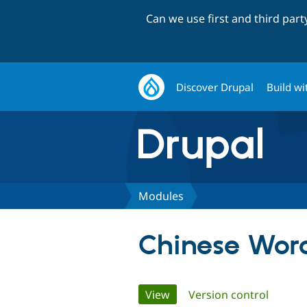
Can we use first and third par
Discover Drupal
Build wi
Modules
Chinese Wor
Primary
View
(active tab)
Version control