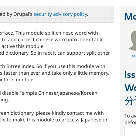
red by Drupal’s
security advisory policy
.
Ma
rface. This module split chinese word with
to add correct chinese word into index table.
 active this module.
dictionary. So in fact it can support split other
ze
th B-tree index. So if you use this module with
Is
es faster than ever and take only a little memory.
etic in module.
Wo
d disable "simple Chinese/Japanese/Korean
分
ing.
ean dictionary, please kindly contact me with
To av
sible to make this module to process Japanese or
befo
Sear