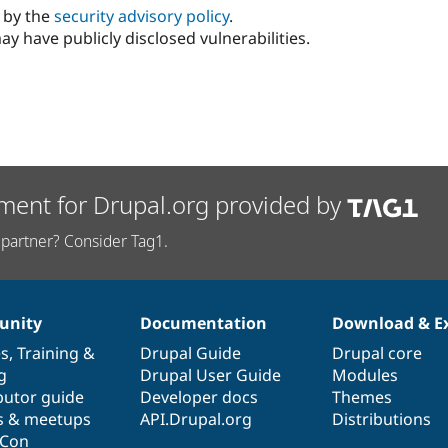
d by the
security advisory policy
.
ay have publicly disclosed vulnerabilities.
ment for Drupal.org provided by
partner? Consider Tag1.
nity
Documentation
Download & E
es
,
Training
&
Drupal Guide
Drupal core
g
Drupal User Guide
Modules
butor guide
Developer docs
Themes
s & meetups
API.Drupal.org
Distributions
lCon