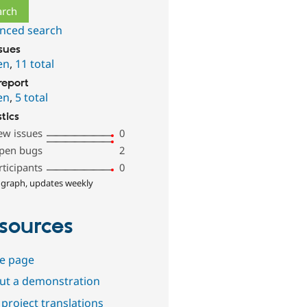
nced search
ssues
en
,
11 total
report
en
,
5 total
stics
ew issues
0
pen bugs
2
rticipants
0
 graph, updates weekly
sources
e page
out a demonstration
project translations