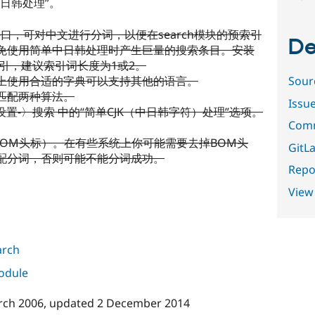
日韩处理”。
cess接口，可对中文进行分词，以便在search模块的预索引
De
免使用简单中日韩处理时产生巨量的搜索条目。安装
索引，建议索引词长度为1或2。
上使用合适的字典可以支持其他的语言。
Sour
匹配两种算法。
Issu
设置-〉搜索 中的“简单CJK（中日韩字符）处理”选项。
Comm
带BOM头标）。在有些系统上你可能需要去掉BOM头
GitLa
配分词，否则可能不能分词成功。
Repor
View
arch
module
rch 2006
, updated
2 December 2014