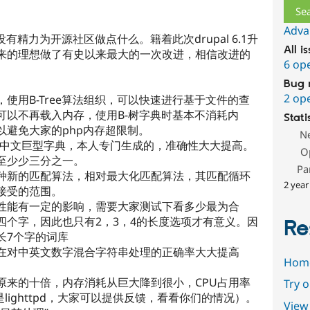
Adva
没有精力为开源社区做点什么。籍着此次drupal 6.1升
All i
来的理想做了有史以来最大的一次改进，相信改进的
6 op
Bug 
2 op
使用B-Tree算法组织，可以快速进行基于文件的查
可以不再载入内存，使用B-树字典时基本不消耗内
Stati
以避免大家的php内存超限制。
N
用中文巨型字典，本人专门生成的，准确性大大提高。
O
至少少三分之一。
Pa
种新的匹配算法，相对最大化匹配算法，其匹配循环
2 year
接受的范围。
性能有一定的影响，需要大家测试下看多少最为合
四个字，因此也只有2，3，4的长度选项才有意义。因
Re
长7个字的词库
在对中英文数字混合字符串处理的正确率大大提高
Hom
原来的十倍，内存消耗从巨大降到很小，CPU占用率
Try 
lighttpd，大家可以提供反馈，看看你们的情况）。
View 