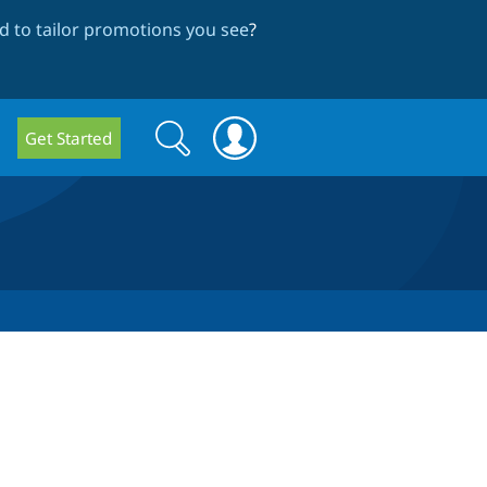
 to tailor promotions you see
?
Search
Search
Get Started
form