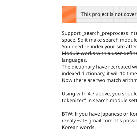
tabs
This project is not cove
Support _search_preprocess inte
space. So it make search module 
You need re-index your site after
Module works with a user-defined 
languages.
The dictionary have recreated wi
indexed dictionary, it will 10 tim
Now there are two match arithm
Using with 4.7 above, you shoul
tokenizer" in search.module sett
BTW: If you have Japanese or Kor
i.zealy ~at~ gmail.com. It's pos
Korean words.