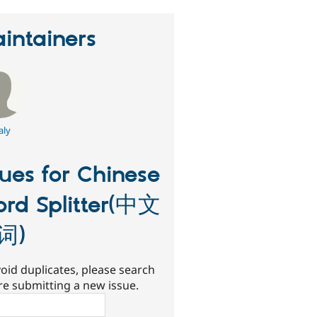
intainers
aly
sues for Chinese
rd Splitter(中文
词)
oid duplicates, please search
re submitting a new issue.
ch