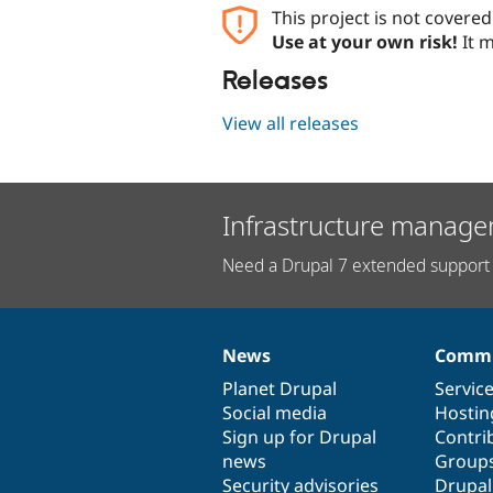
This project is not covere
Use at your own risk!
It m
Releases
View all releases
Infrastructure manage
Need a Drupal 7 extended support 
News
Commu
News
Our
Documentation
Drupal
Governance
items
Planet Drupal
community
code
of
Servic
Social media
base
community
Hostin
Sign up for Drupal
Contri
news
Group
Security advisories
Drupa