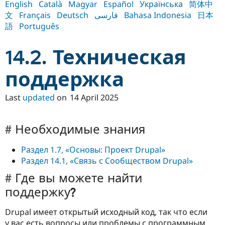
English
Català
Magyar
Español
Українська
简体中
Drupal Stew
News & Blo
文
Français
Deutsch
فارسی
Bahasa Indonesia
日本
API
Become a D
語
Português
Drupal for F
Sustaining
Forum
14.2. Техническая
Modules
Drupal for
Drupal Swa
Healthcare
поддержка
Slack
Themes
Last
updated
on
14 April 2025
Drupal for E
Newsletters
Recipes
Необходимые знания
Drupal for R
Drupal Swa
Раздел 1.7, «Основы: Проект Drupal»
Site Templa
Раздел 14.1, «Связь с Сообществом Drupal»
Drupal for T
Где вы можете найти
Tourism
Issue queue
поддержку?
Drupal имеет открытый исходный код, так что если
Security Adv
у вас есть вопросы или проблемы с программным