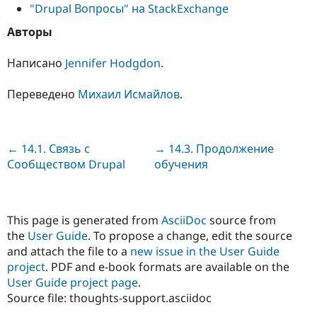
"Drupal Вопросы" на StackExchange
Авторы
Написано
Jennifer Hodgdon
.
Переведено
Михаил Исмайлов
.
Previous
← 14.1. Связь с
Next
→ 14.3. Продолжение
Сообществом Drupal
обучения
This page is generated from
AsciiDoc
source from
the
User Guide
. To propose a change, edit the source
and attach the file to a
new issue in the User Guide
project
. PDF and e-book formats are available on the
User Guide project page
.
Source file: thoughts-support.asciidoc