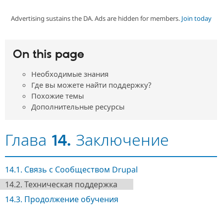
Advertising sustains the DA. Ads are hidden for members.
Join today
Community
Drupal AI
Documentat
Find a Drupa
Certified Pa
On this page
Support Drupal
Case Studie
Getting star
About the
Become a D
Community
Необходимые знания
Certified Pa
Где вы можете найти поддержку?
Get Started
Drupal for
Local Devel
The Drupal
Похожие темы
Governmen
Guide
How to Cont
Association
Дополнительные ресурсы
Find a Hosti
Provider
Try Drupal CMS
Drupal for 
Developer R
DrupalCon
Donate
Глава 14. Заключение
Education
Find a Migra
Try Hosting
Partner
Drupal CMS
Events
Become a Pa
14.1. Связь с Сообществом Drupal
Drupal for N
Guide
14.2. Техническая поддержка
Find Trainin
14.3. Продолжение обучения
Jobs / Caree
Become a Ri
Drupal for
Drupal User
Maker
eCommerce