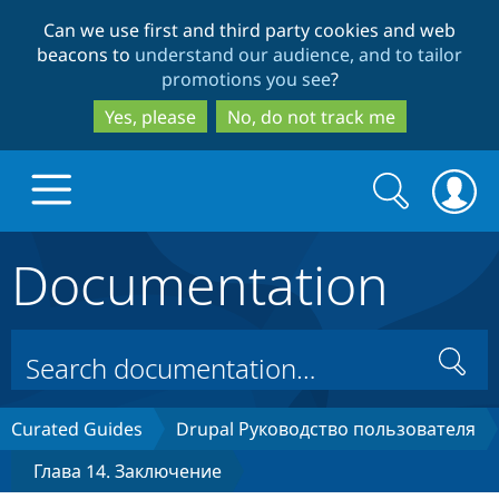
Skip
Skip
Can we use first and third party cookies and web
to
to
beacons to
understand our audience, and to tailor
main
search
promotions you see
?
content
Yes, please
No, do not track me
Search
Search
form
Documentation
Drupal.org home
Discover Drupal
Search
Build with Drupal
Drupal Core
Curated Guides
Drupal Руководство пользователя
Глава 14. Заключение
Partners & Services
Drupal CMS
Download D