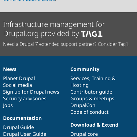
Infrastructure management for
Drupal.org provided by
Need a Drupal 7 extended support partner? Consider Tag1.
News
Community
News
Our
Documentation
Drupal
Governance
items
Planet Drupal
community
code
of
Services
,
Training
&
Social media
base
community
Hosting
Sign up for Drupal news
Contributor guide
Security advisories
Groups & meetups
Jobs
DrupalCon
Code of conduct
Documentation
Download & Extend
Drupal Guide
Drupal User Guide
Drupal core