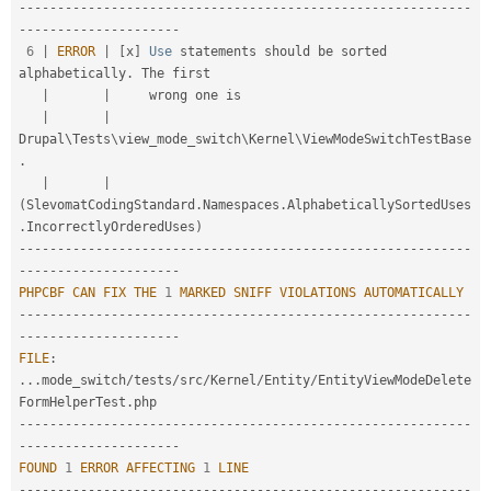
--
--
--
--
--
--
--
--
--
--
--
--
--
--
--
--
--
--
--
--
--
--
--
--
--
--
--
--
--
-
-
--
--
--
--
--
--
--
--
--
--
6
|
ERROR
|
[
x
]
Use
 statements should be sorted 
alphabetically
.
 The first

|
|
     wrong one is

|
|
Drupal\
Tests
\
view_mode_switch
\
Kernel
\
ViewModeSwitchTestBase
.
|
|
(
SlevomatCodingStandard
.
Namespaces
.
AlphabeticallySortedUses
.
IncorrectlyOrderedUses
)
--
--
--
--
--
--
--
--
--
--
--
--
--
--
--
--
--
--
--
--
--
--
--
--
--
--
--
--
--
-
-
--
--
--
--
--
--
--
--
--
--
PHPCBF
CAN
FIX
THE
1
MARKED
SNIFF
VIOLATIONS
AUTOMATICALLY
--
--
--
--
--
--
--
--
--
--
--
--
--
--
--
--
--
--
--
--
--
--
--
--
--
--
--
--
--
-
-
--
--
--
--
--
--
--
--
--
--
FILE
:
.
.
.
mode_switch
/
tests
/
src
/
Kernel
/
Entity
/
EntityViewModeDelete
FormHelperTest
.
--
--
--
--
--
--
--
--
--
--
--
--
--
--
--
--
--
--
--
--
--
--
--
--
--
--
--
--
--
-
-
--
--
--
--
--
--
--
--
--
--
FOUND
1
ERROR
AFFECTING
1
LINE
--
--
--
--
--
--
--
--
--
--
--
--
--
--
--
--
--
--
--
--
--
--
--
--
--
--
--
--
--
-