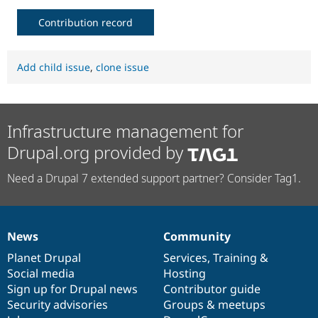
Contribution record
Add child issue
,
clone issue
Infrastructure management for
Drupal.org provided by
Need a Drupal 7 extended support partner? Consider Tag1.
News
Community
News
Our
Documentation
Drupal
Governance
items
Planet Drupal
community
code
of
Services
,
Training
&
Social media
base
community
Hosting
Sign up for Drupal news
Contributor guide
Security advisories
Groups & meetups