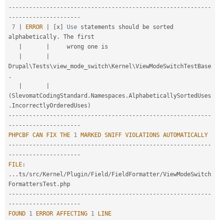
--
--
--
--
--
--
--
--
--
--
--
--
--
--
--
--
--
--
--
--
--
--
--
--
--
--
--
--
--
-
-
--
--
--
--
--
--
--
--
--
--
7
|
ERROR
|
[
x
]
Use
 statements should be sorted 
alphabetically
.
 The first

|
|
     wrong one is

|
|
Drupal\
Tests
\
view_mode_switch
\
Kernel
\
ViewModeSwitchTestBase
.
|
|
(
SlevomatCodingStandard
.
Namespaces
.
AlphabeticallySortedUses
.
IncorrectlyOrderedUses
)
--
--
--
--
--
--
--
--
--
--
--
--
--
--
--
--
--
--
--
--
--
--
--
--
--
--
--
--
--
-
-
--
--
--
--
--
--
--
--
--
--
PHPCBF
CAN
FIX
THE
1
MARKED
SNIFF
VIOLATIONS
AUTOMATICALLY
--
--
--
--
--
--
--
--
--
--
--
--
--
--
--
--
--
--
--
--
--
--
--
--
--
--
--
--
--
-
-
--
--
--
--
--
--
--
--
--
--
FILE
:
.
.
.
ts
/
src
/
Kernel
/
Plugin
/
Field
/
FieldFormatter
/
ViewModeSwitch
FormattersTest
.
--
--
--
--
--
--
--
--
--
--
--
--
--
--
--
--
--
--
--
--
--
--
--
--
--
--
--
--
--
-
-
--
--
--
--
--
--
--
--
--
--
FOUND
1
ERROR
AFFECTING
1
LINE