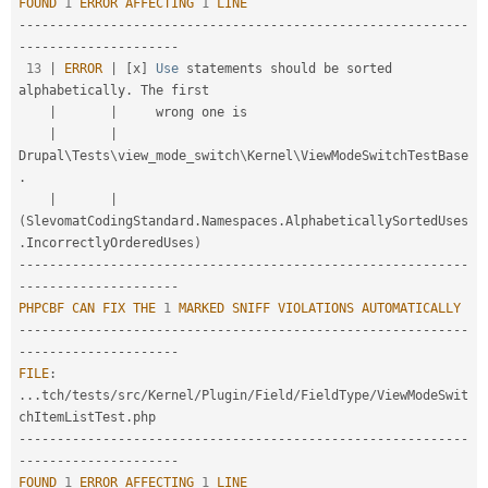
FOUND
1
ERROR
AFFECTING
1
LINE
--
--
--
--
--
--
--
--
--
--
--
--
--
--
--
--
--
--
--
--
--
--
--
--
--
--
--
--
--
-
-
--
--
--
--
--
--
--
--
--
--
13
|
ERROR
|
[
x
]
Use
 statements should be sorted 
alphabetically
.
 The first

|
|
     wrong one is

|
|
Drupal\
Tests
\
view_mode_switch
\
Kernel
\
ViewModeSwitchTestBase
.
|
|
(
SlevomatCodingStandard
.
Namespaces
.
AlphabeticallySortedUses
.
IncorrectlyOrderedUses
)
--
--
--
--
--
--
--
--
--
--
--
--
--
--
--
--
--
--
--
--
--
--
--
--
--
--
--
--
--
-
-
--
--
--
--
--
--
--
--
--
--
PHPCBF
CAN
FIX
THE
1
MARKED
SNIFF
VIOLATIONS
AUTOMATICALLY
--
--
--
--
--
--
--
--
--
--
--
--
--
--
--
--
--
--
--
--
--
--
--
--
--
--
--
--
--
-
-
--
--
--
--
--
--
--
--
--
--
FILE
:
.
.
.
tch
/
tests
/
src
/
Kernel
/
Plugin
/
Field
/
FieldType
/
ViewModeSwit
chItemListTest
.
--
--
--
--
--
--
--
--
--
--
--
--
--
--
--
--
--
--
--
--
--
--
--
--
--
--
--
--
--
-
-
--
--
--
--
--
--
--
--
--
--
FOUND
1
ERROR
AFFECTING
1
LINE