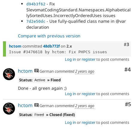
- Fix
d94b3f62
SlevomatCodingStandard.Namespaces.Alphabetical
lySortedUses.IncorrectlyOrderedUses issues
- Use fully-qualified class name in @var
7d2e50dc
declaration
Compare with previous version
Com
#3
hctom
committed
48db772f
on
2.x
Log in
or
register
to post comments
Co
#4
hctom
German
commented
2 years ago
Status:
Active
» Fixed
Done - all green again ;)
Log in
or
register
to post comments
Co
#5
hctom
German
commented
2 years ago
Status:
Fixed
» Closed (fixed)
Log in
or
register
to post comments