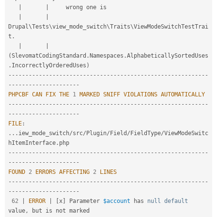
|
|
     wrong one is

|
|
Drupal\
Tests
\
view_mode_switch
\
Traits
\
ViewModeSwitchTestTrai
t
.
|
|
(
SlevomatCodingStandard
.
Namespaces
.
AlphabeticallySortedUses
.
IncorrectlyOrderedUses
)
--
--
--
--
--
--
--
--
--
--
--
--
--
--
--
--
--
--
--
--
--
--
--
--
--
--
--
--
--
-
-
--
--
--
--
--
--
--
--
--
--
PHPCBF
CAN
FIX
THE
1
MARKED
SNIFF
VIOLATIONS
AUTOMATICALLY
--
--
--
--
--
--
--
--
--
--
--
--
--
--
--
--
--
--
--
--
--
--
--
--
--
--
--
--
--
-
-
--
--
--
--
--
--
--
--
--
--
FILE
:
.
.
.
iew_mode_switch
/
src
/
Plugin
/
Field
/
FieldType
/
ViewModeSwitc
hItemInterface
.
--
--
--
--
--
--
--
--
--
--
--
--
--
--
--
--
--
--
--
--
--
--
--
--
--
--
--
--
--
-
-
--
--
--
--
--
--
--
--
--
--
FOUND
2
ERRORS
AFFECTING
2
LINES
--
--
--
--
--
--
--
--
--
--
--
--
--
--
--
--
--
--
--
--
--
--
--
--
--
--
--
--
--
-
-
--
--
--
--
--
--
--
--
--
--
62
|
ERROR
|
[
x
]
 Parameter 
$account
 has 
null
default
value
,
 but is not marked
