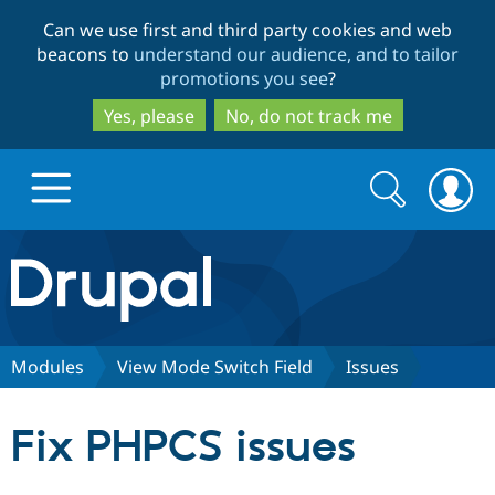
Skip
Skip
Can we use first and third party cookies and web
to
to
beacons to
understand our audience, and to tailor
main
search
promotions you see
?
content
Yes, please
No, do not track me
Search
Search
form
Drupal.org home
Discover Drupal
Modules
View Mode Switch Field
Issues
Build with Drupal
Drupal Core
Fix PHPCS issues
Partners & Services
Drupal CMS
Download D