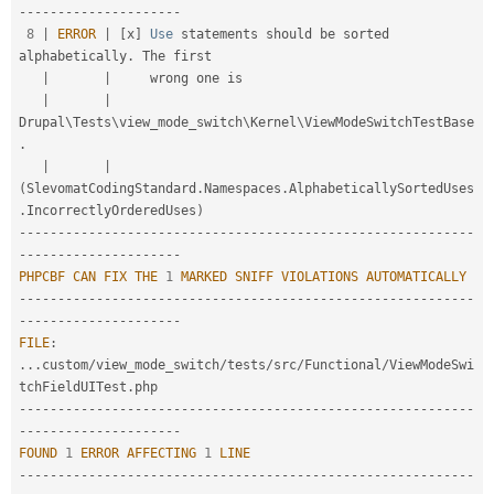
-
--
--
--
--
--
--
--
--
--
--
8
|
ERROR
|
[
x
]
Use
 statements should be sorted 
alphabetically
.
 The first

|
|
     wrong one is

|
|
Drupal\
Tests
\
view_mode_switch
\
Kernel
\
ViewModeSwitchTestBase
.
|
|
(
SlevomatCodingStandard
.
Namespaces
.
AlphabeticallySortedUses
.
IncorrectlyOrderedUses
)
--
--
--
--
--
--
--
--
--
--
--
--
--
--
--
--
--
--
--
--
--
--
--
--
--
--
--
--
--
-
-
--
--
--
--
--
--
--
--
--
--
PHPCBF
CAN
FIX
THE
1
MARKED
SNIFF
VIOLATIONS
AUTOMATICALLY
--
--
--
--
--
--
--
--
--
--
--
--
--
--
--
--
--
--
--
--
--
--
--
--
--
--
--
--
--
-
-
--
--
--
--
--
--
--
--
--
--
FILE
:
.
.
.
custom
/
view_mode_switch
/
tests
/
src
/
Functional
/
ViewModeSwi
tchFieldUITest
.
--
--
--
--
--
--
--
--
--
--
--
--
--
--
--
--
--
--
--
--
--
--
--
--
--
--
--
--
--
-
-
--
--
--
--
--
--
--
--
--
--
FOUND
1
ERROR
AFFECTING
1
LINE
--
--
--
--
--
--
--
--
--
--
--
--
--
--
--
--
--
--
--
--
--
--
--
--
--
--
--
--
--
-