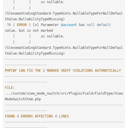
|
|
as
 nullable
.
|
|
(
SlevomatCodingStandard
.
TypeHints
.
NullableTypeForNullDefaul
tValue
.
NullabilityTypeMissing
)
76
|
ERROR
|
[
x
]
 Parameter 
$account
 has 
null
default
value
,
 but is not marked

|
|
as
 nullable
.
|
|
(
SlevomatCodingStandard
.
TypeHints
.
NullableTypeForNullDefaul
tValue
.
NullabilityTypeMissing
)
--
--
--
--
--
--
--
--
--
--
--
--
--
--
--
--
--
--
--
--
--
--
--
--
--
--
--
--
--
-
-
--
--
--
--
--
--
--
--
--
--
PHPCBF
CAN
FIX
THE
2
MARKED
SNIFF
VIOLATIONS
AUTOMATICALLY
--
--
--
--
--
--
--
--
--
--
--
--
--
--
--
--
--
--
--
--
--
--
--
--
--
--
--
--
--
-
-
--
--
--
--
--
--
--
--
--
--
FILE
:
.
.
.
/
custom
/
view_mode_switch
/
src
/
Plugin
/
Field
/
FieldType
/
View
ModeSwitchItem
.
--
--
--
--
--
--
--
--
--
--
--
--
--
--
--
--
--
--
--
--
--
--
--
--
--
--
--
--
--
-
-
--
--
--
--
--
--
--
--
--
--
FOUND
4
ERRORS
AFFECTING
4
LINES
--
--
--
--
--
--
--
--
--
--
--
--
--
--
--
--
--
--
--
--
--
--
--
--
--
--
--
--
--
-
-
--
--
--
--
--
--
--
--
--
--