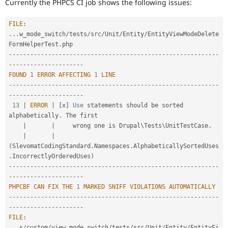
Currently the PHPCS CI job shows the following issues:
Drupal Stew
News & Blo
API
Become a D
FILE
:
Drupal for F
Sustaining
.
.
.
w_mode_switch
/
tests
/
src
/
Unit
/
Entity
/
EntityViewModeDelete
Forum
FormHelperTest
.
Modules
--
--
--
--
--
--
--
--
--
--
--
--
--
--
--
--
--
--
--
--
--
--
--
--
--
--
--
--
--
-
Drupal for
Drupal Swa
-
--
--
--
--
--
--
--
--
--
--
Healthcare
FOUND
1
ERROR
AFFECTING
1
LINE
Slack
--
--
--
--
--
--
--
--
--
--
--
--
--
--
--
--
--
--
--
--
--
--
--
--
--
--
--
--
--
-
Themes
-
--
--
--
--
--
--
--
--
--
--
Drupal for E
13
|
ERROR
|
[
x
]
Use
 statements should be sorted 
Newsletters
alphabetically
.
 The first

Recipes
|
|
     wrong one is Drupal\
Tests
\
UnitTestCase
.
|
|
Drupal for R
Drupal Swa
(
SlevomatCodingStandard
.
Namespaces
.
AlphabeticallySortedUses
Site Templa
.
IncorrectlyOrderedUses
)
--
--
--
--
--
--
--
--
--
--
--
--
--
--
--
--
--
--
--
--
--
--
--
--
--
--
--
--
--
-
Drupal for T
-
--
--
--
--
--
--
--
--
--
--
Tourism
PHPCBF
CAN
FIX
THE
1
MARKED
SNIFF
VIOLATIONS
AUTOMATICALLY
Issue queue
--
--
--
--
--
--
--
--
--
--
--
--
--
--
--
--
--
--
--
--
--
--
--
--
--
--
--
--
--
-
-
--
--
--
--
--
--
--
--
--
--
FILE
:
Security Adv
.
.
.
s
/
custom
/
view_mode_switch
/
tests
/
src
/
Unit
/
Entity
/
EntityFi