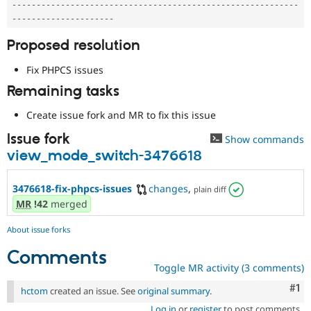
--
--
--
--
--
--
--
--
--
--
--
--
--
--
--
--
--
--
--
--
--
--
--
--
--
--
--
--
--
-
-
--
--
--
--
--
--
--
--
--
--
Proposed resolution
Fix PHPCS issues
Remaining tasks
Create issue fork and MR to fix this issue
Issue fork
Show commands
view_mode_switch-3476618
3476618-fix-phpcs-issues
changes
,
plain diff
MR
!42
merged
About issue forks
Comments
Toggle MR activity (3 comments)
Co
#1
hctom
created an issue. See
original summary
.
Log in
or
register
to post comments