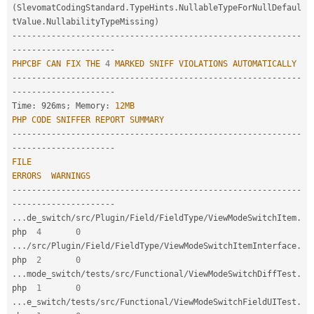
(
SlevomatCodingStandard
.
TypeHints
.
NullableTypeForNullDefaul
tValue
.
NullabilityTypeMissing
)
--
--
--
--
--
--
--
--
--
--
--
--
--
--
--
--
--
--
--
--
--
--
--
--
--
--
--
--
--
-
-
--
--
--
--
--
--
--
--
--
--
PHPCBF
CAN
FIX
THE
4
MARKED
SNIFF
VIOLATIONS
AUTOMATICALLY
--
--
--
--
--
--
--
--
--
--
--
--
--
--
--
--
--
--
--
--
--
--
--
--
--
--
--
--
--
-
-
--
--
--
--
--
--
--
--
--
--
Time
:
 926ms
;
 Memory
:
12MB
PHP
CODE
SNIFFER
REPORT
SUMMARY
--
--
--
--
--
--
--
--
--
--
--
--
--
--
--
--
--
--
--
--
--
--
--
--
--
--
--
--
--
-
-
--
--
--
--
--
--
--
--
--
--
FILE
ERRORS
WARNINGS
--
--
--
--
--
--
--
--
--
--
--
--
--
--
--
--
--
--
--
--
--
--
--
--
--
--
--
--
--
-
-
--
--
--
--
--
--
--
--
--
--
.
.
.
de_switch
/
src
/
Plugin
/
Field
/
FieldType
/
ViewModeSwitchItem
.
php  
4
0
.
.
.
/
src
/
Plugin
/
Field
/
FieldType
/
ViewModeSwitchItemInterface
.
php  
2
0
.
.
.
mode_switch
/
tests
/
src
/
Functional
/
ViewModeSwitchDiffTest
.
php  
1
0
.
.
.
e_switch
/
tests
/
src
/
Functional
/
ViewModeSwitchFieldUITest
.