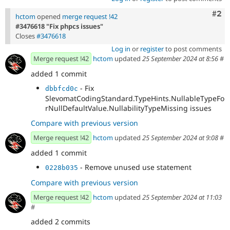
Com
#2
hctom
opened
merge request !42
#3476618 "Fix phpcs issues"
Closes
#3476618
Log in
or
register
to post comments
Merge request !42
hctom
updated
25 September 2024 at 8:56
#
added 1 commit
- Fix
dbbfcd0c
SlevomatCodingStandard.TypeHints.NullableTypeFo
rNullDefaultValue.NullabilityTypeMissing issues
Compare with previous version
Merge request !42
hctom
updated
25 September 2024 at 9:08
#
added 1 commit
- Remove unused use statement
0228b035
Compare with previous version
Merge request !42
hctom
updated
25 September 2024 at 11:03
#
added 2 commits