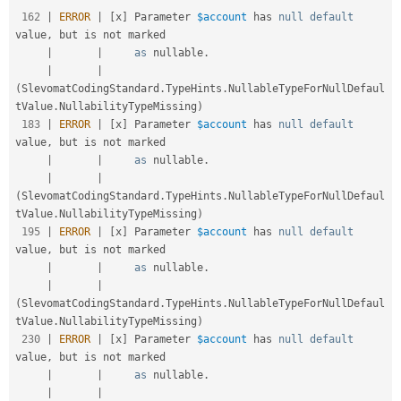
162
|
ERROR
|
[
x
]
 Parameter 
$account
 has 
null
default
value
,
 but is not marked

|
|
as
 nullable
.
|
|
(
SlevomatCodingStandard
.
TypeHints
.
NullableTypeForNullDefaul
tValue
.
NullabilityTypeMissing
)
183
|
ERROR
|
[
x
]
 Parameter 
$account
 has 
null
default
value
,
 but is not marked

|
|
as
 nullable
.
|
|
(
SlevomatCodingStandard
.
TypeHints
.
NullableTypeForNullDefaul
tValue
.
NullabilityTypeMissing
)
195
|
ERROR
|
[
x
]
 Parameter 
$account
 has 
null
default
value
,
 but is not marked

|
|
as
 nullable
.
|
|
(
SlevomatCodingStandard
.
TypeHints
.
NullableTypeForNullDefaul
tValue
.
NullabilityTypeMissing
)
230
|
ERROR
|
[
x
]
 Parameter 
$account
 has 
null
default
value
,
 but is not marked

|
|
as
 nullable
.
|
|