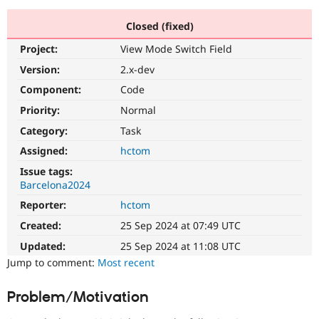
Closed (fixed)
Community
Drupal AI
Documentat
Find a Drupa
Project:
View Mode Switch Field
Certified Pa
Version:
2.x-dev
Support Drupal
Case Studie
Getting star
About the
Component:
Code
Become a D
Community
Priority:
Normal
Certified Pa
Category:
Task
Get Started
Drupal for
Local Devel
The Drupal
Governmen
Guide
How to Cont
Association
Assigned:
hctom
Find a Hosti
Issue tags:
Provider
Try Drupal CMS
Barcelona2024
Drupal for 
Developer R
DrupalCon
Donate
Reporter:
hctom
Education
Find a Migra
Created:
25 Sep 2024 at 07:49 UTC
Try Hosting
Partner
Drupal CMS
Events
Become a Pa
Updated:
25 Sep 2024 at 11:08 UTC
Drupal for N
Guide
Jump to comment:
Most recent
Find Trainin
Jobs / Caree
Become a Ri
Problem/Motivation
Drupal for
Drupal User
Maker
eCommerce