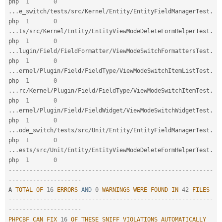
php  
1
0
.
.
.
e_switch
/
tests
/
src
/
Kernel
/
Entity
/
EntityFieldManagerTest
.
php  
1
0
.
.
.
ts
/
src
/
Kernel
/
Entity
/
EntityViewModeDeleteFormHelperTest
.
php  
1
0
.
.
.
lugin
/
Field
/
FieldFormatter
/
ViewModeSwitchFormattersTest
.
php  
1
0
.
.
.
ernel
/
Plugin
/
Field
/
FieldType
/
ViewModeSwitchItemListTest
.
php  
1
0
.
.
.
rc
/
Kernel
/
Plugin
/
Field
/
FieldType
/
ViewModeSwitchItemTest
.
php  
1
0
.
.
.
ernel
/
Plugin
/
Field
/
FieldWidget
/
ViewModeSwitchWidgetTest
.
php  
1
0
.
.
.
ode_switch
/
tests
/
src
/
Unit
/
Entity
/
EntityFieldManagerTest
.
php  
1
0
.
.
.
ests
/
src
/
Unit
/
Entity
/
EntityViewModeDeleteFormHelperTest
.
php  
1
0
--
--
--
--
--
--
--
--
--
--
--
--
--
--
--
--
--
--
--
--
--
--
--
--
--
--
--
--
--
-
-
--
--
--
--
--
--
--
--
--
--
A 
TOTAL
OF
16
ERRORS
AND
0
WARNINGS
WERE
FOUND
IN
42
FILES
--
--
--
--
--
--
--
--
--
--
--
--
--
--
--
--
--
--
--
--
--
--
--
--
--
--
--
--
--
-
-
--
--
--
--
--
--
--
--
--
--
PHPCBF
CAN
FIX
16
OF
THESE
SNIFF
VIOLATIONS
AUTOMATICALLY