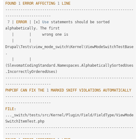
FOUND
1
ERROR
AFFECTING
1
LINE
--
--
--
--
--
--
--
--
--
--
--
--
--
--
--
--
--
--
--
--
--
--
--
--
--
--
--
--
--
-
-
--
--
--
--
--
--
--
--
--
--
7
|
ERROR
|
[
x
]
Use
 statements should be sorted 
alphabetically
.
 The first

|
|
     wrong one is

|
|
Drupal\
Tests
\
view_mode_switch
\
Kernel
\
ViewModeSwitchTestBase
.
|
|
(
SlevomatCodingStandard
.
Namespaces
.
AlphabeticallySortedUses
.
IncorrectlyOrderedUses
)
--
--
--
--
--
--
--
--
--
--
--
--
--
--
--
--
--
--
--
--
--
--
--
--
--
--
--
--
--
-
-
--
--
--
--
--
--
--
--
--
--
PHPCBF
CAN
FIX
THE
1
MARKED
SNIFF
VIOLATIONS
AUTOMATICALLY
--
--
--
--
--
--
--
--
--
--
--
--
--
--
--
--
--
--
--
--
--
--
--
--
--
--
--
--
--
-
-
--
--
--
--
--
--
--
--
--
--
FILE
:
.
.
.
_switch
/
tests
/
src
/
Kernel
/
Plugin
/
Field
/
FieldType
/
ViewMode
SwitchItemTest
.
--
--
--
--
--
--
--
--
--
--
--
--
--
--
--
--
--
--
--
--
--
--
--
--
--
--
--
--
--
-
-
--
--
--
--
--
--
--
--
--
--