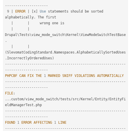
-
--
--
--
--
--
--
--
--
--
--
9
|
ERROR
|
[
x
]
Use
 statements should be sorted 
alphabetically
.
 The first

|
|
     wrong one is

|
|
Drupal\
Tests
\
view_mode_switch
\
Kernel
\
ViewModeSwitchTestBase
.
|
|
(
SlevomatCodingStandard
.
Namespaces
.
AlphabeticallySortedUses
.
IncorrectlyOrderedUses
)
--
--
--
--
--
--
--
--
--
--
--
--
--
--
--
--
--
--
--
--
--
--
--
--
--
--
--
--
--
-
-
--
--
--
--
--
--
--
--
--
--
PHPCBF
CAN
FIX
THE
1
MARKED
SNIFF
VIOLATIONS
AUTOMATICALLY
--
--
--
--
--
--
--
--
--
--
--
--
--
--
--
--
--
--
--
--
--
--
--
--
--
--
--
--
--
-
-
--
--
--
--
--
--
--
--
--
--
FILE
:
.
.
.
custom
/
view_mode_switch
/
tests
/
src
/
Kernel
/
Entity
/
EntityFi
eldManagerTest
.
--
--
--
--
--
--
--
--
--
--
--
--
--
--
--
--
--
--
--
--
--
--
--
--
--
--
--
--
--
-
-
--
--
--
--
--
--
--
--
--
--
FOUND
1
ERROR
AFFECTING
1
LINE
--
--
--
--
--
--
--
--
--
--
--
--
--
--
--
--
--
--
--
--
--
--
--
--
--
--
--
--
--
-