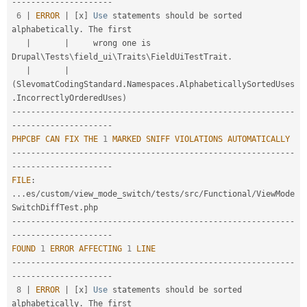
-
--
--
--
--
--
--
--
--
--
--
6
|
ERROR
|
[
x
]
Use
 statements should be sorted 
alphabetically
.
 The first

|
|
     wrong one is 
Drupal\
Tests
\
field_ui
\
Traits
\
FieldUiTestTrait
.
|
|
(
SlevomatCodingStandard
.
Namespaces
.
AlphabeticallySortedUses
.
IncorrectlyOrderedUses
)
--
--
--
--
--
--
--
--
--
--
--
--
--
--
--
--
--
--
--
--
--
--
--
--
--
--
--
--
--
-
-
--
--
--
--
--
--
--
--
--
--
PHPCBF
CAN
FIX
THE
1
MARKED
SNIFF
VIOLATIONS
AUTOMATICALLY
--
--
--
--
--
--
--
--
--
--
--
--
--
--
--
--
--
--
--
--
--
--
--
--
--
--
--
--
--
-
-
--
--
--
--
--
--
--
--
--
--
FILE
:
.
.
.
es
/
custom
/
view_mode_switch
/
tests
/
src
/
Functional
/
ViewMode
SwitchDiffTest
.
--
--
--
--
--
--
--
--
--
--
--
--
--
--
--
--
--
--
--
--
--
--
--
--
--
--
--
--
--
-
-
--
--
--
--
--
--
--
--
--
--
FOUND
1
ERROR
AFFECTING
1
LINE
--
--
--
--
--
--
--
--
--
--
--
--
--
--
--
--
--
--
--
--
--
--
--
--
--
--
--
--
--
-
-
--
--
--
--
--
--
--
--
--
--
8
|
ERROR
|
[
x
]
Use
 statements should be sorted 
alphabetically
.
 The first
