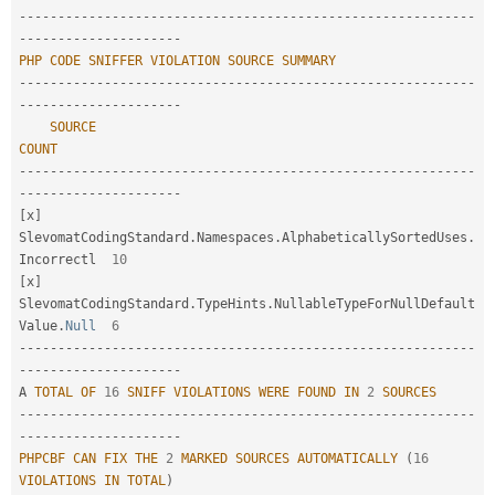
--
--
--
--
--
--
--
--
--
--
--
--
--
--
--
--
--
--
--
--
--
--
--
--
--
--
--
--
--
-
-
--
--
--
--
--
--
--
--
--
--
PHP
CODE
SNIFFER
VIOLATION
SOURCE
SUMMARY
--
--
--
--
--
--
--
--
--
--
--
--
--
--
--
--
--
--
--
--
--
--
--
--
--
--
--
--
--
-
-
--
--
--
--
--
--
--
--
--
--
SOURCE
COUNT
--
--
--
--
--
--
--
--
--
--
--
--
--
--
--
--
--
--
--
--
--
--
--
--
--
--
--
--
--
-
-
--
--
--
--
--
--
--
--
--
--
[
x
]
SlevomatCodingStandard
.
Namespaces
.
AlphabeticallySortedUses
.
Incorrectl  
10
[
x
]
SlevomatCodingStandard
.
TypeHints
.
NullableTypeForNullDefault
Value
.
Null
6
--
--
--
--
--
--
--
--
--
--
--
--
--
--
--
--
--
--
--
--
--
--
--
--
--
--
--
--
--
-
-
--
--
--
--
--
--
--
--
--
--
A 
TOTAL
OF
16
SNIFF
VIOLATIONS
WERE
FOUND
IN
2
SOURCES
--
--
--
--
--
--
--
--
--
--
--
--
--
--
--
--
--
--
--
--
--
--
--
--
--
--
--
--
--
-
-
--
--
--
--
--
--
--
--
--
--
PHPCBF
CAN
FIX
THE
2
MARKED
SOURCES
AUTOMATICALLY
(
16
VIOLATIONS
IN
TOTAL
)