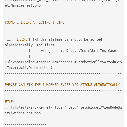
eldManagerTest
.
--
--
--
--
--
--
--
--
--
--
--
--
--
--
--
--
--
--
--
--
--
--
--
--
--
--
--
--
--
-
-
--
--
--
--
--
--
--
--
--
--
FOUND
1
ERROR
AFFECTING
1
LINE
--
--
--
--
--
--
--
--
--
--
--
--
--
--
--
--
--
--
--
--
--
--
--
--
--
--
--
--
--
-
-
--
--
--
--
--
--
--
--
--
--
11
|
ERROR
|
[
x
]
Use
 statements should be sorted 
alphabetically
.
 The first

|
|
     wrong one is Drupal\
Tests
\
UnitTestCase
.
|
|
(
SlevomatCodingStandard
.
Namespaces
.
AlphabeticallySortedUses
.
IncorrectlyOrderedUses
)
--
--
--
--
--
--
--
--
--
--
--
--
--
--
--
--
--
--
--
--
--
--
--
--
--
--
--
--
--
-
-
--
--
--
--
--
--
--
--
--
--
PHPCBF
CAN
FIX
THE
1
MARKED
SNIFF
VIOLATIONS
AUTOMATICALLY
--
--
--
--
--
--
--
--
--
--
--
--
--
--
--
--
--
--
--
--
--
--
--
--
--
--
--
--
--
-
-
--
--
--
--
--
--
--
--
--
--
FILE
:
.
.
.
tch
/
tests
/
src
/
Kernel
/
Plugin
/
Field
/
FieldWidget
/
ViewModeSw
itchWidgetTest
.
--
--
--
--
--
--
--
--
--
--
--
--
--
--
--
--
--
--
--
--
--
--
--
--
--
--
--
--
--
-
-
--
--
--
--
--
--
--
--
--
--