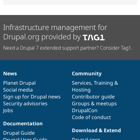
Infrastructure management for
Drupal.org provided by
Need a Drupal 7 extended support partner? Consider Tag1.
News
Community
News
Our
Documentation
Drupal
Governance
items
Planet Drupal
community
code
of
Services
,
Training
&
Social media
base
community
Hosting
Sign up for Drupal news
Contributor guide
Security advisories
Groups & meetups
Jobs
DrupalCon
Code of conduct
Documentation
Download & Extend
Drupal Guide
Drupal User Guide
Drupal core