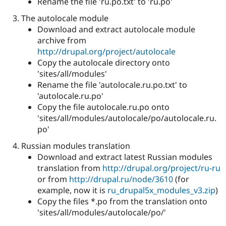
Rename the file 'ru.po.txt' to 'ru.po'
Drupal Stew
News & Blo
The autolocale module
API
Become a D
Download and extract autolocale module
Drupal for F
Sustaining
archive from
Forum
http://drupal.org/project/autolocale
Modules
Copy the autolocale directory onto
Drupal for
Drupal Swa
Healthcare
'sites/all/modules'
Slack
Rename the file 'autolocale.ru.po.txt' to
Themes
'autolocale.ru.po'
Drupal for E
Copy the file autolocale.ru.po onto
Newsletters
'sites/all/modules/autolocale/po/autolocale.ru.
Recipes
po'
Drupal for R
Drupal Swa
Russian modules translation
Site Templa
Download and extract latest Russian modules
translation from
http://drupal.org/project/ru-ru
Drupal for T
or from
http://drupal.ru/node/3610
(for
Tourism
Issue queue
example, now it is
ru_drupal5x_modules_v3.zip
)
Copy the files *.po from the translation onto
'sites/all/modules/autolocale/po/'
Security Adv