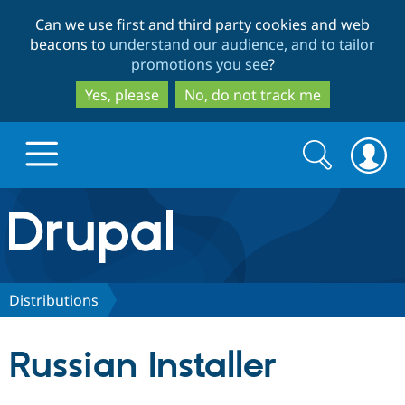
Skip
Skip
Can we use first and third party cookies and web
to
to
beacons to
understand our audience, and to tailor
main
search
promotions you see
?
content
Yes, please
No, do not track me
Search
Search
form
Drupal.org home
Discover Drupal
Distributions
Build with Drupal
Drupal Core
Russian Installer
Partners & Services
Drupal CMS
Download D