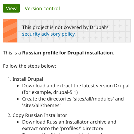
Primary
View
(active tab)
Version control
Community
Drupal AI
Documentat
Find a Drupa
tabs
Certified Pa
This project is not covered by Drupal’s
security advisory policy
.
Support Drupal
Case Studie
Getting star
About the
Become a D
Community
Certified Pa
This is a
Russian profile for Drupal installation
.
Get Started
Drupal for
Local Devel
The Drupal
Governmen
Guide
How to Cont
Association
Follow the steps below:
Find a Hosti
Provider
Try Drupal CMS
Install Drupal
Drupal for 
Developer R
DrupalCon
Donate
Download and extract the latest version Drupal
Education
(for example, drupal-5.1)
Find a Migra
Try Hosting
Partner
Create the directories 'sites/all/modules' and
Drupal CMS
Events
Become a Pa
'sites/all/themes'
Drupal for N
Guide
Copy Russian Installator
Find Trainin
Jobs / Caree
Become a Ri
Download Russian Installator archive and
Drupal for
Drupal User
Maker
extract onto the 'profiles/' directory
eCommerce