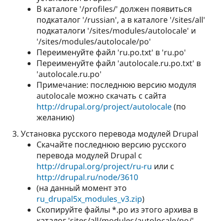
В каталоге '/profiles/' должен появиться
подкаталог '/russian', а в каталоге '/sites/all'
подкаталоги '/sites/modules/autolocale' и
'/sites/modules/autolocale/po'
Переименуйте файл 'ru.po.txt' в 'ru.po'
Переименуйте файл 'autolocale.ru.po.txt' в
'autolocale.ru.po'
Примечание: последнюю версию модуля
autolocale можно скачать с сайта
http://drupal.org/project/autolocale
(по
желанию)
Установка русского перевода модулей Drupal
Скачайте последнюю версию русского
перевода модулей Drupal с
http://drupal.org/project/ru-ru
или с
http://drupal.ru/node/3610
(на данный момент это
ru_drupal5x_modules_v3.zip
)
Скопируйте файлы *.po из этого архива в
каталог 'sites/all/modules/autolocale/po/'