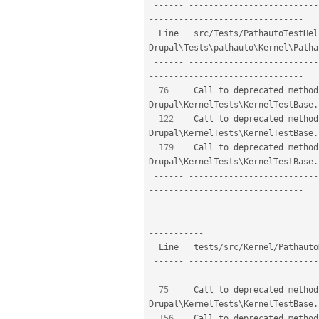
--
--
--
--
--
--
--
--
--
--
--
--
--
--
--
--
--
--
--
--
--
--
--
--
--
--
--
--
--
--
--
-
  Line   src
/
Tests
/
PathautoTestHel
Drupal
\
Tests
\
pathauto
\
Kernel
\
Patha
--
--
--
--
--
--
--
--
--
--
--
--
--
--
--
--
--
--
--
--
--
--
--
--
--
--
--
--
--
--
--
-
76
     Call to deprecated method
Drupal
\
KernelTests
\
KernelTestBase
.
122
    Call to deprecated method
Drupal
\
KernelTests
\
KernelTestBase
.
179
    Call to deprecated method
Drupal
\
KernelTests
\
KernelTestBase
.
--
--
--
--
--
--
--
--
--
--
--
--
--
--
--
--
--
--
--
--
--
--
--
--
--
--
--
--
--
--
--
-
--
--
--
--
--
--
--
--
--
--
--
--
--
--
--
--
--
--
--
--
--
-
  Line   tests
/
src
/
Kernel
/
Pathauto
--
--
--
--
--
--
--
--
--
--
--
--
--
--
--
--
--
--
--
--
--
-
75
     Call to deprecated method
Drupal
\
KernelTests
\
KernelTestBase
.
156
    Call to deprecated method