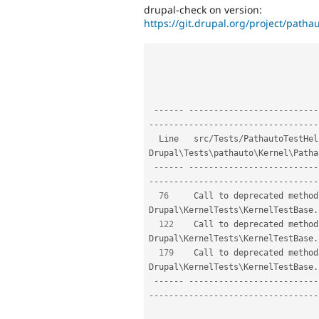
drupal-check on version:
https://git.drupal.org/project/patha
--
--
--
--
--
--
--
--
--
--
--
--
--
--
--
--
--
--
--
--
--
--
--
--
--
--
--
--
--
--
--
--
--
  Line   src
/
Tests
/
PathautoTestHel
Drupal
\
Tests
\
pathauto
\
Kernel
\
Patha
--
--
--
--
--
--
--
--
--
--
--
--
--
--
--
--
--
--
--
--
--
--
--
--
--
--
--
--
--
--
--
--
--
76
     Call to deprecated method
Drupal
\
KernelTests
\
KernelTestBase
.
122
    Call to deprecated method
Drupal
\
KernelTests
\
KernelTestBase
.
179
    Call to deprecated method
Drupal
\
KernelTests
\
KernelTestBase
.
--
--
--
--
--
--
--
--
--
--
--
--
--
--
--
--
--
--
--
--
--
--
--
--
--
--
--
--
--
--
--
--
--