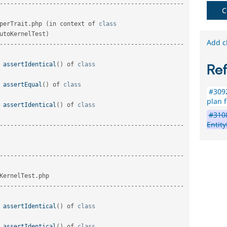
--
--
--
--
--
--
--
--
--
--
--
--
--
--
--
--
--
--
--
--
--
--
--
--
--
--
C
perTrait
.
php 
(
in context of 
class
utoKernelTest
)
Add c
--
--
--
--
--
--
--
--
--
--
--
--
--
--
--
--
--
--
--
--
--
--
--
--
--
--
 
assertIdentical
(
)
 of 
class
Re
 
assertEqual
(
)
 of 
class
#3092
plan f
 
assertIdentical
(
)
 of 
class
#310
Entit
--
--
--
--
--
--
--
--
--
--
--
--
--
--
--
--
--
--
--
--
--
--
--
--
--
--
--
--
--
--
--
--
--
--
--
--
--
--
--
--
--
--
--
--
--
--
--
--
--
--
--
--
KernelTest
.
php                                                  

--
--
--
--
--
--
--
--
--
--
--
--
--
--
--
--
--
--
--
--
--
--
--
--
--
--
 
assertIdentical
(
)
 of 
class
 
assertIdentical
(
)
 of 
class