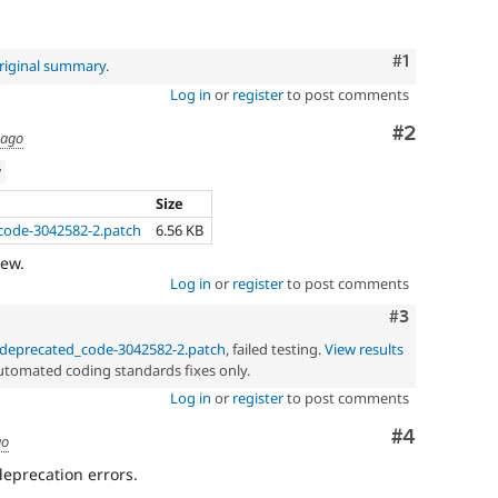
Comment
#1
riginal summary
.
Log in
or
register
to post comments
Comment
#2
 ago
w
Size
code-3042582-2.patch
6.56 KB
iew.
Log in
or
register
to post comments
Comment
#3
_deprecated_code-3042582-2.patch
, failed testing.
View results
automated coding standards fixes only.
Log in
or
register
to post comments
Comment
#4
go
eprecation errors.