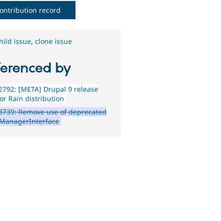
ontribution record
hild issue
,
clone issue
ferenced by
792: [META] Drupal 9 release
or Rain distribution
8739: Remove use of deprecated
yManagerInterface