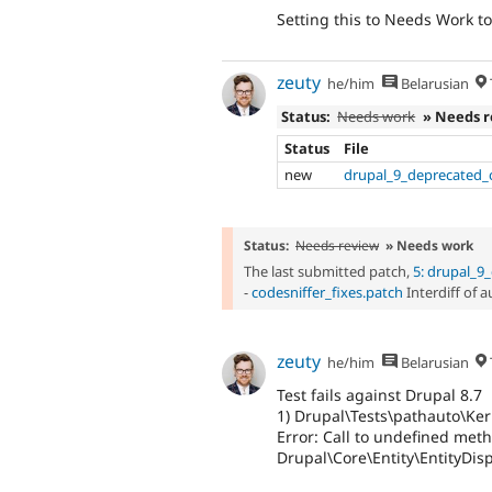
Setting this to Needs Work to
zeuty
he/him
Belarusian
Status:
Needs work
» Needs 
Status
File
new
drupal_9_deprecated_
Status:
Needs review
» Needs work
The last submitted patch,
5: drupal_9
-
codesniffer_fixes.patch
Interdiff of 
zeuty
he/him
Belarusian
Test fails against Drupal 8.7
1) Drupal\Tests\pathauto\Ke
Error: Call to undefined met
Drupal\Core\Entity\EntityDis