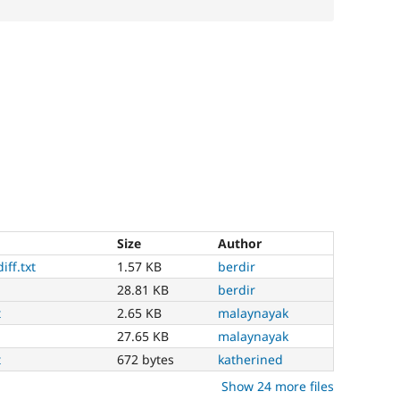
Size
Author
iff.txt
1.57 KB
berdir
h
28.81 KB
berdir
t
2.65 KB
malaynayak
h
27.65 KB
malaynayak
t
672 bytes
katherined
Show 24 more files