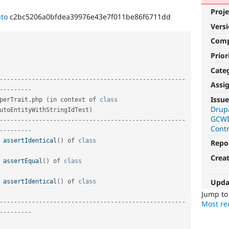
Proje
uto
c2bc5206a0bfdea39976e43e7f011be86f6711dd
Vers
Com
Prior
Cate
--
--
--
--
--
--
--
--
--
--
--
--
--
--
--
--
--
--
--
--
--
--
--
--
--
--
Assi
--
--
--
--
-
Issue
perTrait
.
php 
(
in context of 
class
Drupa
utoEntityWithStringIdTest
)
GCWI
--
--
--
--
--
--
--
--
--
--
--
--
--
--
--
--
--
--
--
--
--
--
--
--
--
--
Cont
--
--
--
--
-
 
assertIdentical
(
)
 of 
class
Repo
Crea
 
assertEqual
(
)
 of 
class
Upda
 
assertIdentical
(
)
 of 
class
Jump t
--
--
--
--
--
--
--
--
--
--
--
--
--
--
--
--
--
--
--
--
--
--
--
--
--
--
Most rec
--
--
--
--
-