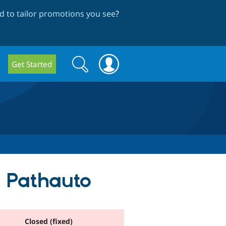
 to tailor promotions you see
?
Search
Search
Get Started
form
r Pathauto
Closed (fixed)