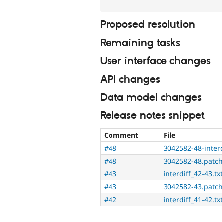
Proposed resolution
Remaining tasks
User interface changes
API changes
Data model changes
Release notes snippet
Comment
File
#48
3042582-48-interd
#48
3042582-48.patc
#43
interdiff_42-43.tx
#43
3042582-43.patc
#42
interdiff_41-42.tx