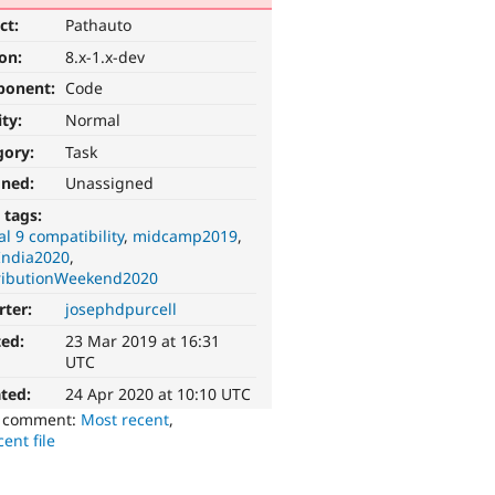
ct:
Pathauto
ion:
8.x-1.x-dev
ponent:
Code
ity:
Normal
gory:
Task
gned:
Unassigned
 tags:
l 9 compatibility
midcamp2019
ndia2020
ributionWeekend2020
rter:
josephdpurcell
ted:
23 Mar 2019 at 16:31
UTC
ted:
24 Apr 2020 at 10:10 UTC
o comment:
Most recent
,
ent file