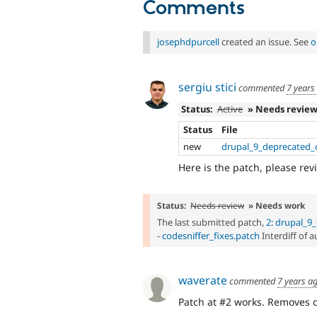
Comments
josephdpurcell
created an issue. See
o
sergiu stici
commented
7 years
Status:
Active
» Needs revie
Status
File
new
drupal_9_deprecated_
Here is the patch, please rev
Status:
Needs review
» Needs work
The last submitted patch,
2: drupal_9
-
codesniffer_fixes.patch
Interdiff of 
waverate
commented
7 years a
Patch at #2 works. Removes d