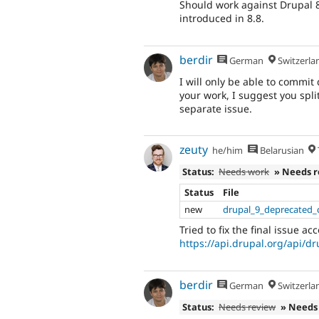
Should work against Drupal 8.
introduced in 8.8.
berdir
German
Switzerla
I will only be able to commit
your work, I suggest you split
separate issue.
zeuty
he/him
Belarusian
Status:
Needs work
» Needs 
Status
File
new
drupal_9_deprecated_
Tried to fix the final issue ac
https://api.drupal.org/api/d
berdir
German
Switzerla
Status:
Needs review
» Needs