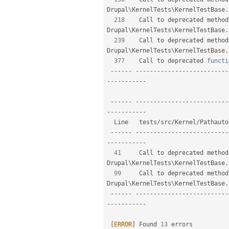
Drupal
\
KernelTests
\
KernelTestBase
.
218
    Call to deprecated method
Drupal
\
KernelTests
\
KernelTestBase
.
239
    Call to deprecated method
Drupal
\
KernelTests
\
KernelTestBase
.
377
    Call to deprecated 
functi
--
--
--
--
--
--
--
--
--
--
--
--
--
--
--
--
--
--
--
--
--
-
--
--
--
--
--
--
--
--
--
--
--
--
--
--
--
--
--
--
--
--
--
-
  Line   tests
/
src
/
Kernel
/
Pathauto
--
--
--
--
--
--
--
--
--
--
--
--
--
--
--
--
--
--
--
--
--
-
41
     Call to deprecated method
Drupal
\
KernelTests
\
KernelTestBase
.
99
     Call to deprecated method
Drupal
\
KernelTests
\
KernelTestBase
.
--
--
--
--
--
--
--
--
--
--
--
--
--
--
--
--
--
--
--
--
--
-
[
ERROR
]
 Found 
13
 errors                                                                                                
