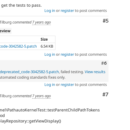
 get the tests to pass.
Log in
or
register
to post comments
Comment
#5
Tilburg
commented
7 years ago
review
Size
code-3042582-5.patch
6.54 KB
Log in
or
register
to post comments
Comment
#6
_deprecated_code-3042582-5.patch
, failed testing.
View results
automated coding standards fixes only.
Log in
or
register
to post comments
Comment
#7
Tilburg
commented
7 years ago
rnel\PathautoKernelTest::testParentChildPathTokens
hod
playRepository::getViewDisplay()