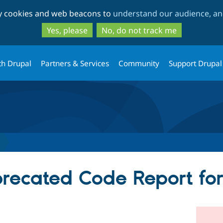
Skip
Skip
ty cookies and web beacons to
understand our audience, and
to
to
main
search
Yes, please
No, do not track me
content
th Drupal
Partners & Services
Community
Support Drupal
recated Code Report fo