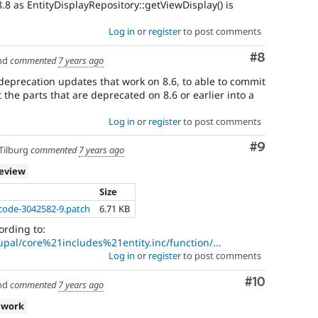
8 as EntityDisplayRepository::getViewDisplay() is
Log in
or
register
to post comments
Comment
#8
nd
commented
7 years ago
 deprecation updates that work on 8.6, to able to commit
 the parts that are deprecated on 8.6 or earlier into a
Log in
or
register
to post comments
Comment
#9
Tilburg
commented
7 years ago
review
Size
code-3042582-9.patch
6.71 KB
cording to:
rupal/core%21includes%21entity.inc/function/...
Log in
or
register
to post comments
Comment
#10
nd
commented
7 years ago
 work