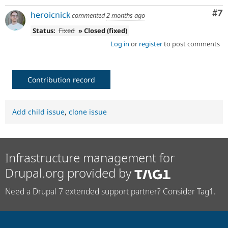
Co
#7
heroicnick
commented
2 months ago
Status:
Fixed
» Closed (fixed)
Log in
or
register
to post comments
Contribution record
Add child issue
,
clone issue
Infrastructure management for
Drupal.org provided by
Need a Drupal 7 extended support partner? Consider Tag1.