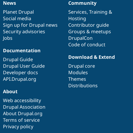
News
Community
News
Our
Documentation
Drupal
Governance
items
Planet Drupal
community
code
of
Services
,
Training
&
Social media
base
community
Hosting
Sign up for Drupal news
Contributor guide
Security advisories
Groups & meetups
Jobs
DrupalCon
Code of conduct
Documentation
Download & Extend
Drupal Guide
Drupal User Guide
Drupal core
Developer docs
Modules
API.Drupal.org
Themes
Distributions
About
Web accessibility
Drupal Association
About Drupal.org
Terms of service
Privacy policy