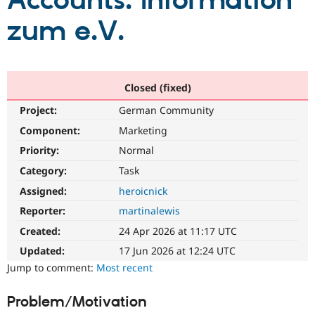
Accounts: Information
zum e.V.
Community
Drupal AI
Documentat
Find a Drupa
Certified Pa
Support Drupal
Case Studie
Getting star
About the
Closed (fixed)
Become a D
Community
Project:
German Community
Certified Pa
Component:
Marketing
Get Started
Drupal for
Local Devel
The Drupal
Governmen
Guide
How to Cont
Association
Priority:
Normal
Find a Hosti
Provider
Category:
Task
Try Drupal CMS
Assigned:
heroicnick
Drupal for 
Developer R
DrupalCon
Donate
Education
Reporter:
martinalewis
Find a Migra
Try Hosting
Partner
Created:
24 Apr 2026 at 11:17 UTC
Drupal CMS
Events
Become a Pa
Drupal for N
Guide
Updated:
17 Jun 2026 at 12:24 UTC
Jump to comment:
Most recent
Find Trainin
Jobs / Caree
Become a Ri
Drupal for
Drupal User
Maker
Problem/Motivation
eCommerce