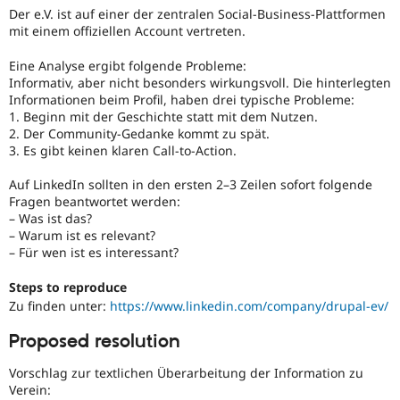
Drupal Stew
Der e.V. ist auf einer der zentralen Social-Business-Plattformen
News & Blo
mit einem offiziellen Account vertreten.
API
Become a D
Drupal for F
Sustaining
Eine Analyse ergibt folgende Probleme:
Forum
Informativ, aber nicht besonders wirkungsvoll. Die hinterlegten
Modules
Informationen beim Profil, haben drei typische Probleme:
Drupal for
Drupal Swa
1. Beginn mit der Geschichte statt mit dem Nutzen.
Healthcare
2. Der Community-Gedanke kommt zu spät.
Slack
3. Es gibt keinen klaren Call-to-Action.
Themes
Auf LinkedIn sollten in den ersten 2–3 Zeilen sofort folgende
Drupal for E
Newsletters
Fragen beantwortet werden:
Recipes
– Was ist das?
– Warum ist es relevant?
Drupal for R
– Für wen ist es interessant?
Drupal Swa
Site Templa
Steps to reproduce
Drupal for T
Zu finden unter:
https://www.linkedin.com/company/drupal-ev/
Tourism
Issue queue
Proposed resolution
Vorschlag zur textlichen Überarbeitung der Information zu
Verein:
Security Adv