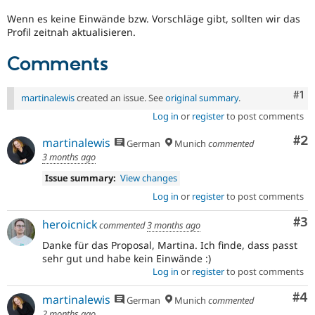
Wenn es keine Einwände bzw. Vorschläge gibt, sollten wir das
Profil zeitnah aktualisieren.
Comments
Co
#1
martinalewis
created an issue. See
original summary
.
Log in
or
register
to post comments
Co
#2
martinalewis
German
Munich
commented
3 months ago
Issue summary:
View changes
Log in
or
register
to post comments
Co
#3
heroicnick
commented
3 months ago
Danke für das Proposal, Martina. Ich finde, dass passt
sehr gut und habe kein Einwände :)
Log in
or
register
to post comments
Co
#4
martinalewis
German
Munich
commented
2 months ago