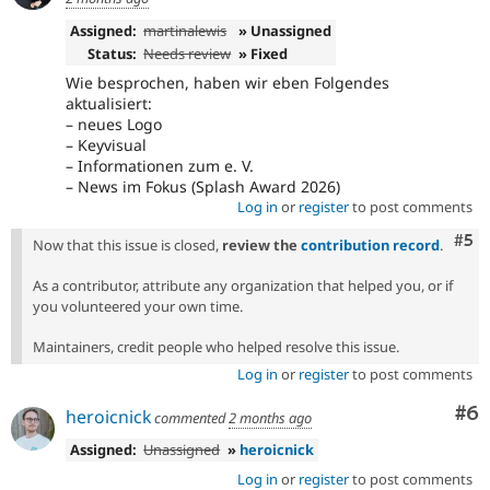
Assigned:
martinalewis
» Unassigned
Status:
Needs review
» Fixed
Wie besprochen, haben wir eben Folgendes
aktualisiert:
– neues Logo
– Keyvisual
– Informationen zum e. V.
– News im Fokus (Splash Award 2026)
Log in
or
register
to post comments
Com
#5
Now that this issue is closed,
review the
contribution record
.
As a contributor, attribute any organization that helped you, or if
you volunteered your own time.
Maintainers, credit people who helped resolve this issue.
Log in
or
register
to post comments
Co
#6
heroicnick
commented
2 months ago
Assigned:
Unassigned
»
heroicnick
Log in
or
register
to post comments