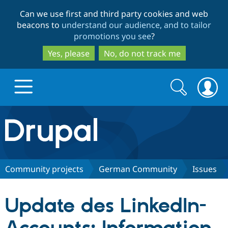
Skip
Skip
Can we use first and third party cookies and web
to
to
beacons to
understand our audience, and to tailor
main
search
promotions you see
?
content
Yes, please
No, do not track me
Search
Search
form
Drupal.org home
Discover Drupal
Community projects
German Community
Issues
Build with Drupal
Drupal Core
Update des LinkedIn-
Partners & Services
Drupal CMS
Download D