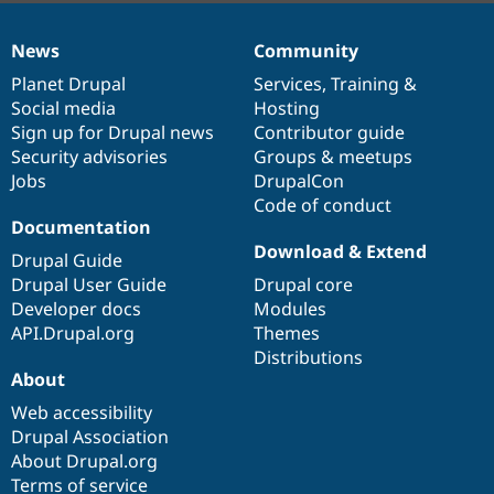
News
Community
News
Our
Documentation
Drupal
Governance
items
Planet Drupal
community
code
of
Services
,
Training
&
Social media
base
community
Hosting
Sign up for Drupal news
Contributor guide
Security advisories
Groups & meetups
Jobs
DrupalCon
Code of conduct
Documentation
Download & Extend
Drupal Guide
Drupal User Guide
Drupal core
Developer docs
Modules
API.Drupal.org
Themes
Distributions
About
Web accessibility
Drupal Association
About Drupal.org
Terms of service