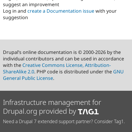
suggest an improvement
Log in and
create a Documentation issue
with your
suggestion
Drupal’s online documentation is © 2000-2026 by the
individual contributors and can be used in accordance
with the
Creative Commons License, Attribution-
ShareAlike 2.0
. PHP code is distributed under the
GNU
General Public License
.
Infrastructure management for
Drupal.org provided by
Need a Drupal 7 extended support partner? Consider Tag1.