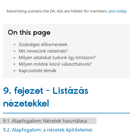
Advertising sustains the DA. Ads are hidden for members.
Join today
Community
Drupal AI
Documentat
Find a Drupa
Certified Pa
On this page
Support Drupal
Case Studie
Getting star
About the
Become a D
Community
Szükséges előismeretek
Certified Pa
Mit nevezünk nézetnek?
Get Started
Drupal for
Local Devel
The Drupal
Milyen adatokat tudunk így kilistázni?
Governmen
Guide
How to Cont
Association
Milyen módok közül választhatunk?
Find a Hosti
Kapcsolódó témák
Provider
Try Drupal CMS
Drupal for 
Developer R
DrupalCon
Donate
Education
9. fejezet - Listázás
Find a Migra
Try Hosting
Partner
Drupal CMS
Events
Become a Pa
nézetekkel
Drupal for N
Guide
Find Trainin
Jobs / Caree
Become a Ri
9.1. Alapfogalom: Nézetek használata
Drupal for
Drupal User
Maker
9.2. Alapfogalom: a nézetek építőelemei
eCommerce