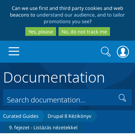
Skip
Skip
Can we use first and third party cookies and web
to
to
beacons to
understand our audience, and to tailor
main
search
promotions you see
?
content
Yes, please
No, do not track me
Search
Search
form
Documentation
Drupal.org home
Discover Drupal
Search
Build with Drupal
Drupal Core
Curated Guides
Drupal 8 Kézikönyv
9. fejezet - Listázás nézetekkel
Partners & Services
Drupal CMS
Download D