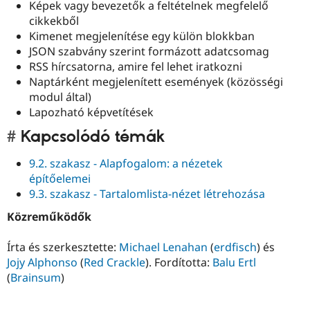
Képek vagy bevezetők a feltételnek megfelelő
cikkekből
Kimenet megjelenítése egy külön blokkban
JSON szabvány szerint formázott adatcsomag
RSS hírcsatorna, amire fel lehet iratkozni
Naptárként megjelenített események (közösségi
modul által)
Lapozható képvetítések
Kapcsolódó témák
9.2. szakasz - Alapfogalom: a nézetek
építőelemei
9.3. szakasz - Tartalomlista-nézet létrehozása
Közreműködők
Írta és szerkesztette:
Michael Lenahan
(
erdfisch
) és
Jojy Alphonso
(
Red Crackle
). Fordította:
Balu Ertl
(
Brainsum
)