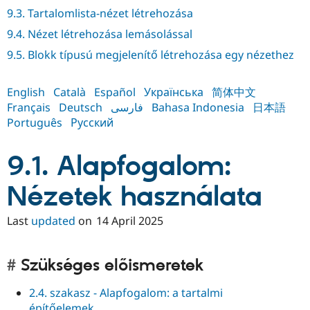
Drupal Stew
9.3. Tartalomlista-nézet létrehozása
News & Blo
API
Become a D
9.4. Nézet létrehozása lemásolással
Drupal for F
Sustaining
9.5. Blokk típusú megjelenítő létrehozása egy nézethez
Forum
Modules
Drupal for
Drupal Swa
English
Català
Español
Українська
简体中文
Healthcare
Français
Deutsch
فارسی
Bahasa Indonesia
日本語
Slack
Themes
Português
Русский
Drupal for E
Newsletters
9.1. Alapfogalom:
Recipes
Nézetek használata
Drupal for R
Drupal Swa
Site Templa
Last
updated
on
14 April 2025
Drupal for T
Tourism
Issue queue
Szükséges előismeretek
2.4. szakasz - Alapfogalom: a tartalmi
Security Adv
építőelemek