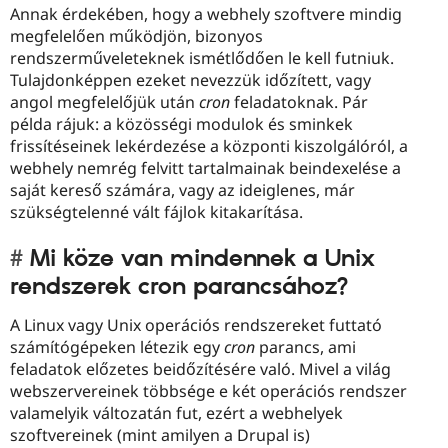
Annak érdekében, hogy a webhely szoftvere mindig
megfelelően működjön, bizonyos
rendszerműveleteknek ismétlődően le kell futniuk.
Tulajdonképpen ezeket nevezzük időzített, vagy
angol megfelelőjük után
cron
feladatoknak. Pár
példa rájuk: a közösségi modulok és sminkek
frissítéseinek lekérdezése a központi kiszolgálóról, a
webhely nemrég felvitt tartalmainak beindexelése a
saját kereső számára, vagy az ideiglenes, már
szükségtelenné vált fájlok kitakarítása.
Mi köze van mindennek a Unix
rendszerek cron parancsához?
A Linux vagy Unix operációs rendszereket futtató
számítógépeken létezik egy
cron
parancs, ami
feladatok előzetes beidőzítésére való. Mivel a világ
webszervereinek többsége e két operációs rendszer
valamelyik változatán fut, ezért a webhelyek
szoftvereinek (mint amilyen a Drupal is)