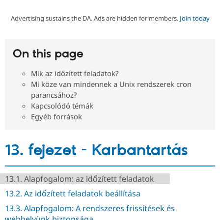
Advertising sustains the DA. Ads are hidden for members.
Join today
Community
Drupal AI
Documentat
Find a Drupa
Certified Pa
On this page
Support Drupal
Case Studie
Getting star
About the
Become a D
Community
Mik az időzített feladatok?
Certified Pa
Mi köze van mindennek a Unix rendszerek cron
Get Started
Drupal for
Local Devel
The Drupal
parancsához?
Governmen
Guide
How to Cont
Association
Kapcsolódó témák
Find a Hosti
Egyéb források
Provider
Try Drupal CMS
Drupal for 
Developer R
DrupalCon
Donate
Education
13. fejezet - Karbantartás
Find a Migra
Try Hosting
Partner
Drupal CMS
Events
Become a Pa
Drupal for N
Guide
13.1. Alapfogalom: az időzített feladatok
Find Trainin
13.2. Az időzített feladatok beállítása
Jobs / Caree
Become a Ri
Drupal for
Drupal User
Maker
13.3. Alapfogalom: A rendszeres frissítések és
eCommerce
webhelyünk biztonsága