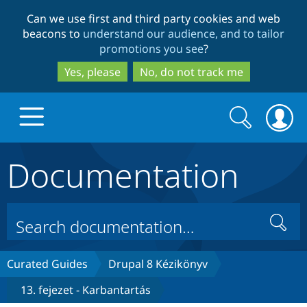
Skip
Skip
Can we use first and third party cookies and web
to
to
beacons to
understand our audience, and to tailor
main
search
promotions you see
?
content
Yes, please
No, do not track me
Search
Search
form
Documentation
Drupal.org home
Discover Drupal
Search
Build with Drupal
Drupal Core
Curated Guides
Drupal 8 Kézikönyv
13. fejezet - Karbantartás
Partners & Services
Drupal CMS
Download D