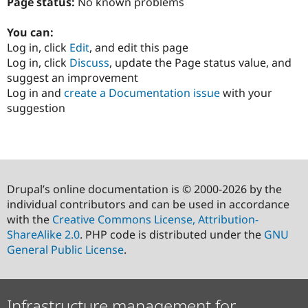
Page status:
No known problems
You can:
Log in, click
Edit
, and edit this page
Log in, click
Discuss
, update the Page status value, and
suggest an improvement
Log in and
create a Documentation issue
with your
suggestion
Drupal’s online documentation is © 2000-2026 by the
individual contributors and can be used in accordance
with the
Creative Commons License, Attribution-
ShareAlike 2.0
. PHP code is distributed under the
GNU
General Public License
.
Infrastructure management for