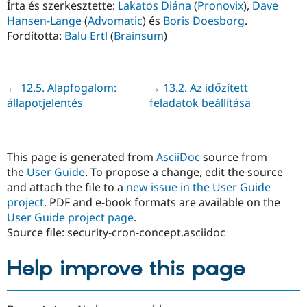
Írta és szerkesztette:
Lakatos Diána
(
Pronovix
),
Dave
Hansen-Lange
(
Advomatic
) és
Boris Doesborg
.
Fordította:
Balu Ertl
(
Brainsum
)
Previous
← 12.5. Alapfogalom:
Next
→ 13.2. Az időzített
állapotjelentés
feladatok beállítása
This page is generated from
AsciiDoc
source from
the
User Guide
. To propose a change, edit the source
and attach the file to a
new issue in the User Guide
project
. PDF and e-book formats are available on the
User Guide project page
.
Source file: security-cron-concept.asciidoc
Help improve this page