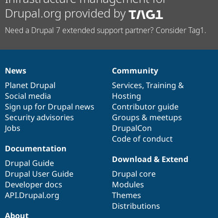
Drupal.org provided by
Need a Drupal 7 extended support partner? Consider Tag1.
News
Community
News
Our
Documentation
Drupal
Governance
items
Planet Drupal
community
code
of
Services
,
Training
&
Social media
base
community
Hosting
Sign up for Drupal news
Contributor guide
Security advisories
Groups & meetups
Jobs
DrupalCon
Code of conduct
Documentation
Download & Extend
Drupal Guide
Drupal User Guide
Drupal core
Developer docs
Modules
API.Drupal.org
Themes
Distributions
About