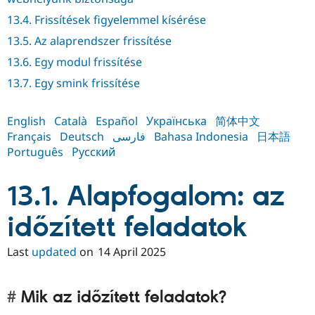
Drupal Stew
News & Blo
13.4. Frissítések figyelemmel kísérése
API
Become a D
13.5. Az alaprendszer frissítése
Drupal for F
Sustaining
13.6. Egy modul frissítése
Forum
Modules
13.7. Egy smink frissítése
Drupal for
Drupal Swa
Healthcare
Slack
English
Català
Español
Українська
简体中文
Themes
Français
Deutsch
فارسی
Bahasa Indonesia
日本語
Drupal for E
Português
Русский
Newsletters
Recipes
13.1. Alapfogalom: az
Drupal for R
Drupal Swa
Site Templa
időzített feladatok
Drupal for T
Last
updated
on
14 April 2025
Tourism
Issue queue
Mik az időzített feladatok?
Security Adv