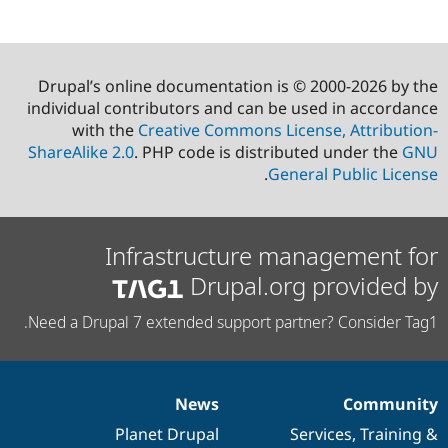
Drupal’s online documentation is © 2000-2026 by the
individual contributors and can be used in accordance
with the
Creative Commons License, Attribution-
ShareAlike 2.0
. PHP code is distributed under the
GNU
.
General Public License
Infrastructure management for
Drupal.org provided by
Need a Drupal 7 extended support partner? Consider Tag1.
News
Community
Documentation
Governance
Drupal
News
Our
Planet Drupal
Services
community
,
Training
items
code
&
of