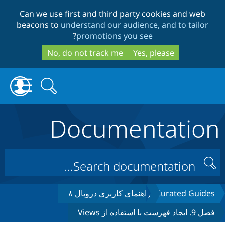
Skip
Skip
Can we use first and third party cookies and web
to
to
beacons to
understand our audience, and to tailor
search
main
?
promotions you see
content
No, do not track me
Yes, please
Search
Search
form
Documentation
Drupal.org home
Discover Drupal
Search
Build with Drupal
Curated Guides
راهنمای کاربری دروپال ۸
فصل 9. ایجاد فهرست با استفاده از Views
Partners & Services