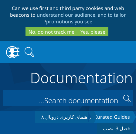
Skip
Skip
Can we use first and third party cookies and web
to
to
beacons to
understand our audience, and to tailor
search
main
?
promotions you see
content
No, do not track me
Yes, please
Search
Search
form
Documentation
Drupal.org home
Discover Drupal
Search
Build with Drupal
راهنمای کاربری دروپال ۸
Curated Guides
فصل 3. نصب
Partners & Services