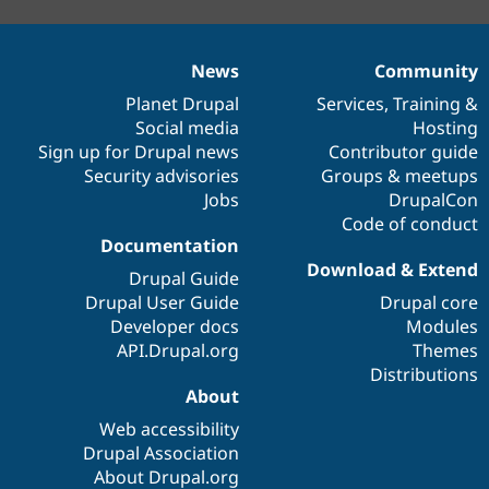
News
Community
Documentation
Governance
Drupal
News
Our
Planet Drupal
Services
community
,
Training
items
code
&
of
Social media
community
Hosting
base
Sign up for Drupal news
Contributor guide
Security advisories
Groups & meetups
Jobs
DrupalCon
Code of conduct
Documentation
Download & Extend
Drupal Guide
Drupal User Guide
Drupal core
Developer docs
Modules
API.Drupal.org
Themes
Distributions
About
Web accessibility
Drupal Association
About Drupal.org