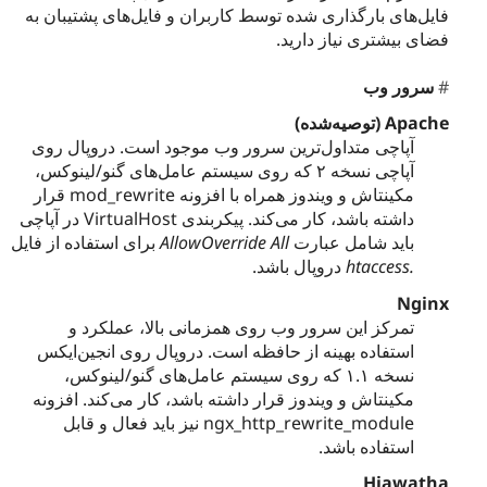
فایل‌های بارگذاری شده توسط کاربران و فایل‌های پشتیبان به
فضای بیشتری نیاز دارید.
سرور وب
Apache (توصیه‌شده)
آپاچی متداول‌ترین سرور وب موجود است. دروپال روی
آپاچی نسخه ۲ که روی سیستم عامل‌های گنو/لینوکس،
مکینتاش و ویندوز همراه با افزونه mod_rewrite قرار
داشته باشد، کار می‌کند. پیکربندی VirtualHost در آپاچی
برای استفاده از فایل
AllowOverride All
باید شامل عبارت
دروپال باشد.
.htaccess
Nginx
تمرکز این سرور وب روی همزمانی بالا، عملکرد و
استفاده بهینه از حافظه است. دروپال روی انجین‌ایکس
نسخه ۱.۱ که روی سیستم عامل‌های گنو/لینوکس،
مکینتاش و ویندوز قرار داشته باشد، کار می‌کند. افزونه
ngx_http_rewrite_module نیز باید فعال و قابل
استفاده باشد.
Hiawatha