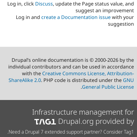
Log in, click
Discuss
, update the Page status value, and
suggest an improvement
Log in and
create a Documentation issue
with your
suggestion
Drupal’s online documentation is © 2000-2026 by the
individual contributors and can be used in accordance
with the
Creative Commons License, Attribution-
ShareAlike 2.0
. PHP code is distributed under the
GNU
.
General Public License
Infrastructure management for
Drupal.org provided by
Need a Drupal 7 extended support partner? Consider Tag1.