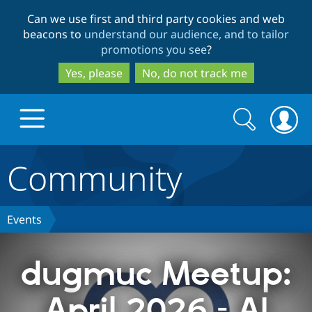
Skip
Skip
Can we use first and third party cookies and web
to
to
beacons to
understand our audience, and to tailor
main
search
promotions you see
?
content
Yes, please
No, do not track me
Search
Search
form
Community
Drupal.org home
Discover Drupal
Events
Build with Drupal
Drupal Core
dugmuc Meetup:
April 2026 – AI
Partners & Services
Drupal CMS
Download D