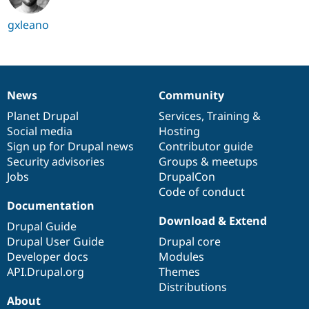
gxleano
News
Community
News
Our
Documentation
Drupal
Governance
items
Planet Drupal
community
code
of
Services
,
Training
&
Social media
base
community
Hosting
Sign up for Drupal news
Contributor guide
Security advisories
Groups & meetups
Jobs
DrupalCon
Code of conduct
Documentation
Download & Extend
Drupal Guide
Drupal User Guide
Drupal core
Developer docs
Modules
API.Drupal.org
Themes
Distributions
About