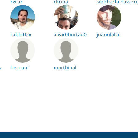
rvilar
ckrina
siddharta.navarr
rabbitlair
alvar0hurtad0
juanolalla
s
hernani
marthinal