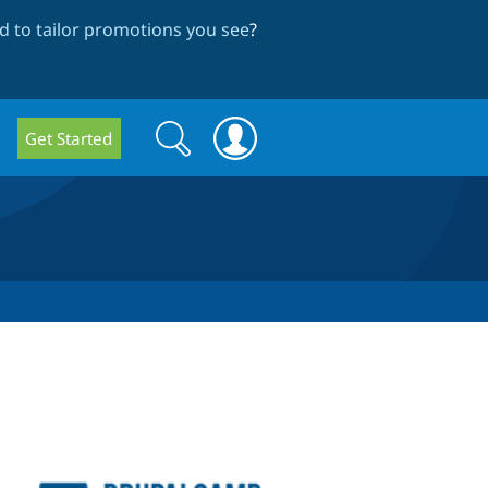
 to tailor promotions you see
?
Search
Search
Get Started
form