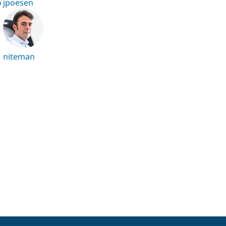
o
jpoesen
niteman