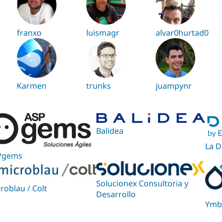
franxo
luismagr
alvar0hurtad0
Karmen
trunks
juampynr
Balidea
La D
Pgems
Solucionex Consultoria y
roblau / Colt
Desarrollo
Ymb