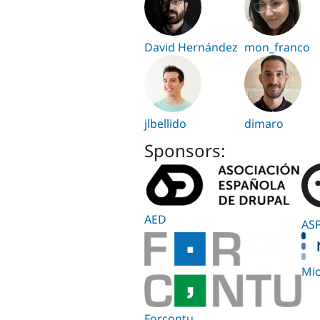
David Hernández
mon_franco
jlbellido
dimaro
Sponsors:
AED
AS
Mic
Forcontu