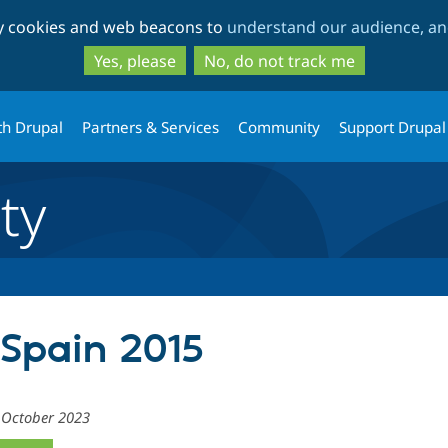
Skip
Skip
ty cookies and web beacons to
understand our audience, and
to
to
main
search
Yes, please
No, do not track me
content
th Drupal
Partners & Services
Community
Support Drupal
ty
Spain 2015
 October 2023