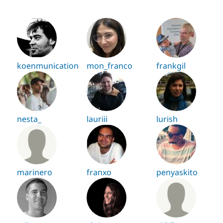
koenmunication
mon_franco
frankgil
nesta_
lauriii
lurish
marinero
franxo
penyaskito