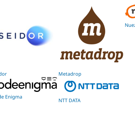
Nue
dor
Metadrop
de Enigma
NTT DATA