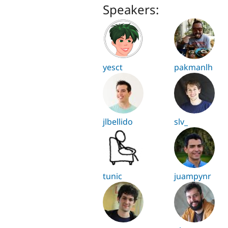
Speakers:
yesct
pakmanlh
jlbellido
slv_
tunic
juampynr