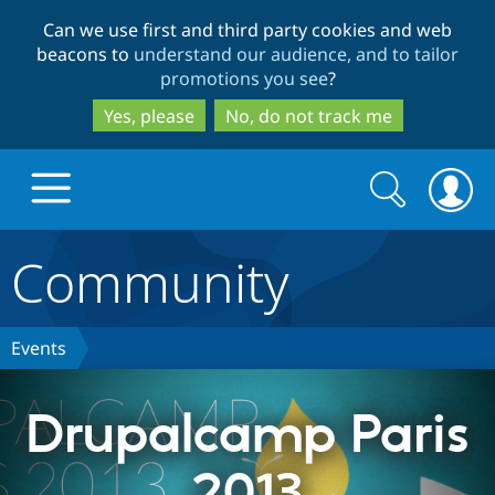
Skip
Skip
Can we use first and third party cookies and web
to
to
beacons to
understand our audience, and to tailor
main
search
promotions you see
?
content
Yes, please
No, do not track me
Search
Search
form
Community
Drupal.org home
Discover Drupal
Events
Build with Drupal
Drupal Core
Drupalcamp Paris
2013
Partners & Services
Drupal CMS
Download D