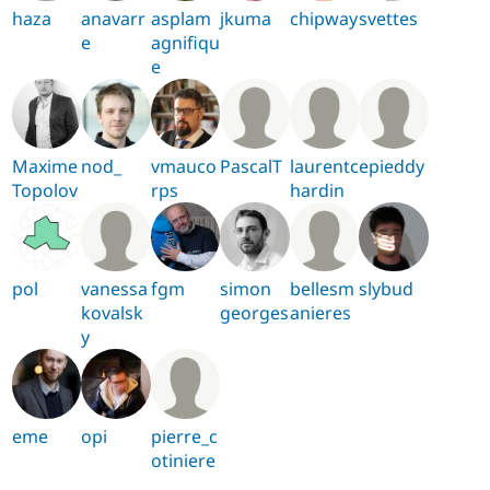
haza
anavarr
asplam
jkuma
chipway
svettes
e
agnifiqu
e
Maxime
nod_
vmauco
PascalT
laurentc
epieddy
Topolov
rps
hardin
pol
vanessa
fgm
simon
bellesm
slybud
kovalsk
georges
anieres
y
eme
opi
pierre_c
otiniere