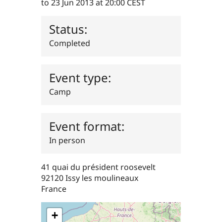
to
23 Jun 2013 at 20:00 CEST
Drupal Stew
News & Blo
API
Become a D
Status:
Drupal for F
Sustaining
Completed
Forum
Modules
Drupal for
Drupal Swa
Healthcare
Event type:
Slack
Themes
Camp
Drupal for E
Newsletters
Recipes
Event format:
Drupal for R
In person
Drupal Swa
Site Templa
41 quai du président roosevelt
Drupal for T
92120
Issy les moulineaux
Tourism
Issue queue
France
+
Security Adv