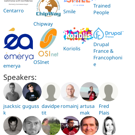
Trained
Centarro
Smile
People
Chipway
Drupal
Koriolis
France &
Francophoni
OSInet
e
emerya
Speakers:
jsacksic
guguss
davidpe
romainj
artusa
Fred
k
tit
mak
Plais