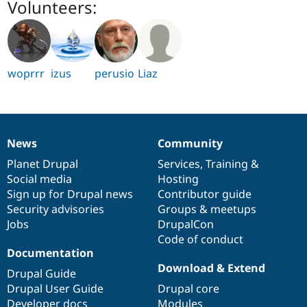
Volunteers:
woprrr
izus
perusio
Liaz
News
Community
News
Our
Documentation
Drupal
Governance
items
Planet Drupal
community
code
of
Services
,
Training
&
Social media
base
community
Hosting
Sign up for Drupal news
Contributor guide
Security advisories
Groups & meetups
Jobs
DrupalCon
Code of conduct
Documentation
Download & Extend
Drupal Guide
Drupal User Guide
Drupal core
Developer docs
Modules