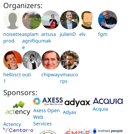
Organizers:
noisette
asplam
artusa
JulienD
elv
fgm
prod
agnifiqu
mak
e
hellosct
outi
chipway
vmauco
1
rps
Sponsors:
Acquia
Axess Open
Adyax
Web
Services
Actency