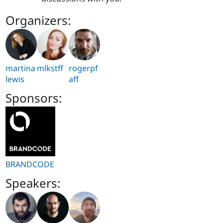
Organizers:
martina
mlkstff
rogerpf
lewis
aff
Sponsors:
BRANDCODE
Speakers: