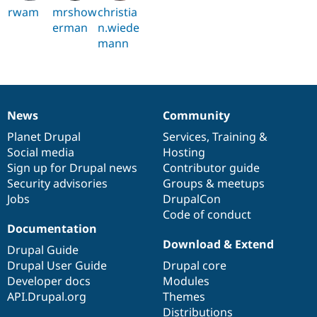
rwam
mrshow
christia
erman
n.wiede
mann
News
Community
News
Our
Documentation
Drupal
Governance
items
Planet Drupal
community
code
of
Services
,
Training
&
Social media
base
community
Hosting
Sign up for Drupal news
Contributor guide
Security advisories
Groups & meetups
Jobs
DrupalCon
Code of conduct
Documentation
Download & Extend
Drupal Guide
Drupal User Guide
Drupal core
Developer docs
Modules
API.Drupal.org
Themes
Distributions