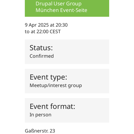
Drupal User Group
Drupal Stew
News & Blo
München Event-Seite
API
Become a D
Drupal for F
Sustaining
9 Apr 2025
at 20:30
Forum
to
at 22:00
CEST
Modules
Drupal for
Drupal Swa
Healthcare
Status:
Slack
Themes
Confirmed
Drupal for E
Newsletters
Recipes
Event type:
Drupal for R
Meetup/interest group
Drupal Swa
Site Templa
Drupal for T
Event format:
Tourism
Issue queue
In person
Gaßnerstr. 23
Security Adv