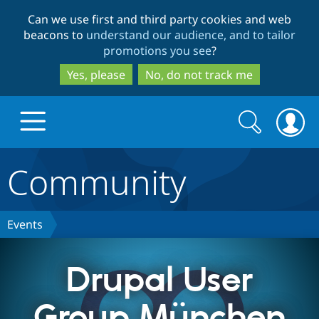
Skip
Skip
Can we use first and third party cookies and web
to
to
beacons to
understand our audience, and to tailor
main
search
promotions you see
?
content
Yes, please
No, do not track me
Search
Search
form
Community
Drupal.org home
Discover Drupal
Events
Build with Drupal
Drupal Core
Drupal User
Group München
Partners & Services
Drupal CMS
Download D